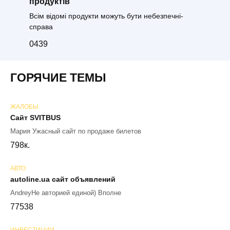
продуктів
Всім відомі продукти можуть бути небезпечні-
справа
0
439
ГОРЯЧИЕ ТЕМЫ
ЖАЛОБЫ
Сайт SVITBUS
Мария Ужасный сайт по продаже билетов
79
8к.
АВТО
autoline.ua сайт объявлений
AndreyНе авторией единой) Вполне
77
538