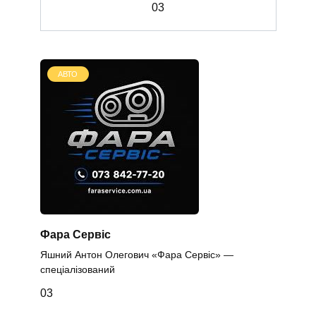
0
3
АВТО
Фара Сервіс
Яшний Антон Олегович «Фара Сервіс» —
спеціалізований
0
3