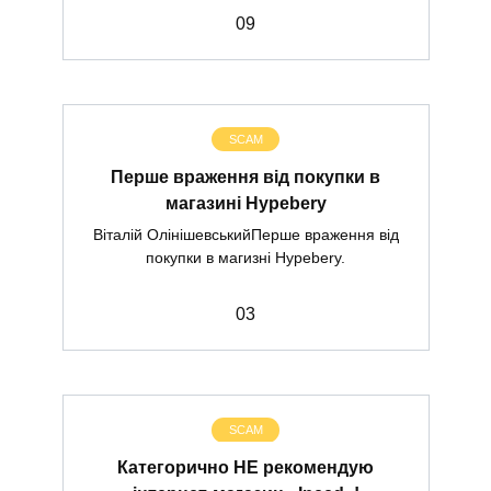
0
9
SCAM
Перше враження від покупки в
магазині Hypebery
Віталій ОлінішевськийПерше враження від
покупки в магизні Hypebery.
0
3
SCAM
Категорично НЕ рекомендую