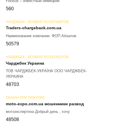
FlixBus – известный немецкий
56
0
ЧАРДЖБЕК - ВОЗВРАТ ИЗ БРОКЕРОВ
Traders-chargeback.com.ua
Наименование компании: ФОП Абзалов
50
579
ЧАРДЖБЕК - ВОЗВРАТ ИЗ БРОКЕРОВ
Чарджбек Украина
ТОВ ЧАРДЖБЕК-УКРАЇНА ООО ЧАРДЖБЕК-
УКРАИНА
48
703
ОБМАН ПРИ ПОКУПКЕ
moto-expo.com.ua мошенники развод
мотоэкспертиза Добрый день , хочу
48
508