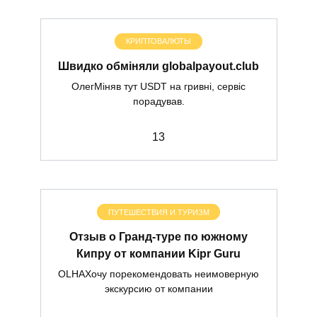
КРИПТОВАЛЮТЫ
Швидко обміняли globalpayout.club
ОлегМіняв тут USDT на гривні, сервіс
порадував.
1
3
ПУТЕШЕСТВИЯ И ТУРИЗМ
Отзыв о Гранд-туре по южному
Кипру от компании Kipr Guru
OLHAХочу порекомендовать неимоверную
экскурсию от компании