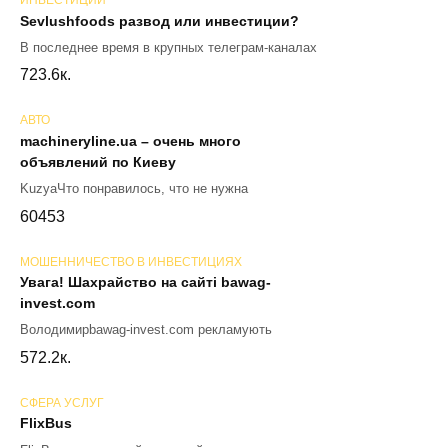
ИНВЕСТИЦИИ
Sevlushfoods развод или инвестиции?
В последнее время в крупных телеграм-каналах
72
3.6к.
АВТО
machineryline.ua – очень много
объявлений по Киеву
KuzyaЧто понравилось, что не нужна
60
453
МОШЕННИЧЕСТВО В ИНВЕСТИЦИЯХ
Увага! Шахрайство на сайті bawag-
invest.com
Володимирbawag-invest.com рекламують
57
2.2к.
СФЕРА УСЛУГ
FlixBus