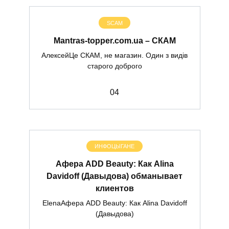
SCAM
Mantras-topper.com.ua – СКАМ
АлексейЦе СКАМ, не магазин. Один з видів
старого доброго
0
4
ИНФОЦЫГАНЕ
Афера ADD Beauty: Как Alina
Davidoff (Давыдова) обманывает
клиентов
ElenaАфера ADD Beauty: Как Alina Davidoff
(Давыдова)