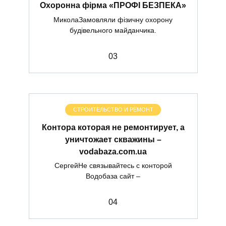
Охоронна фірма «ПРОФІ БЕЗПЕКА»
МиколаЗамовляли фізичну охорону
будівельного майданчика.
0
3
СТРОИТЕЛЬСТВО И РЕМОНТ
Контора которая не ремонтирует, а
уничтожает скважины –
vodabaza.com.ua
СергейНе связывайтесь с конторой
Водобаза сайт –
0
4