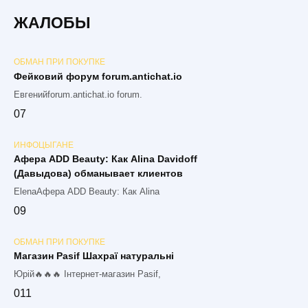
ЖАЛОБЫ
ОБМАН ПРИ ПОКУПКЕ
Фейковий форум forum.antichat.io
Евгенийforum.antichat.io forum.
0
7
ИНФОЦЫГАНЕ
Афера ADD Beauty: Как Alina Davidoff
(Давыдова) обманывает клиентов
ElenaАфера ADD Beauty: Как Alina
0
9
ОБМАН ПРИ ПОКУПКЕ
Магазин Pasif Шахраї натуральні
Юрій🔥🔥🔥 Інтернет-магазин Pasif,
0
11