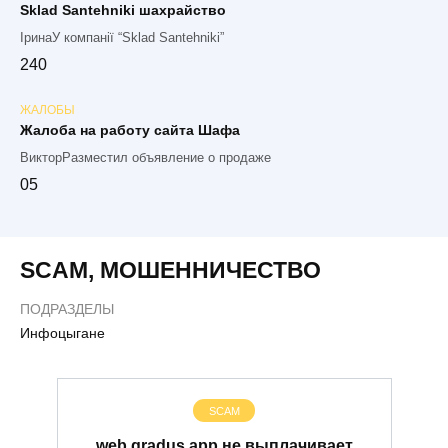
Sklad Santehniki шахрайство
ІринаУ компанії “Sklad Santehniki”
2
40
ЖАЛОБЫ
Жалоба на работу сайта Шафа
ВикторРазместил объявление о продаже
0
5
SCAM
,
МОШЕННИЧЕСТВО
ПОДРАЗДЕЛЫ
Инфоцыгане
SCAM
web.gradus.app не выплачивает