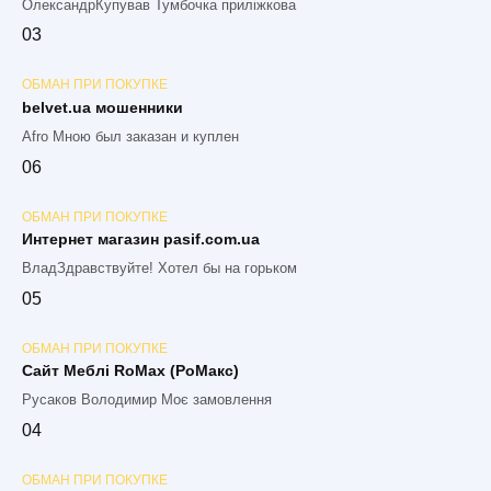
ОлександрКупував Тумбочка приліжкова
0
3
ОБМАН ПРИ ПОКУПКЕ
belvet.ua мошенники
Afro Мною был заказан и куплен
0
6
ОБМАН ПРИ ПОКУПКЕ
Интернет магазин pasif.com.ua
ВладЗдравствуйте! Хотел бы на горьком
0
5
ОБМАН ПРИ ПОКУПКЕ
Сайт Меблі RoMax (РоМакс)
Русаков Володимир Моє замовлення
0
4
ОБМАН ПРИ ПОКУПКЕ