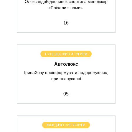
ОлександрВідпочинок спортила менеджер
«Поїхали з нами»
1
6
ПУТЕШЕСТВИЯ И ТУРИЗМ
Автолюкс
ІринаХочу проінформувати подорожуючих,
при плануванні
0
5
ЮРИДИЧЕСКИЕ УСЛУГИ