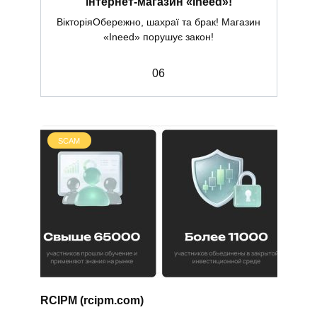
інтернет-магазин «Ineed»!
ВікторіяОбережно, шахраї та брак! Магазин
«Ineed» порушує закон!
0
6
SCAM
RCIPM (rcipm.com)