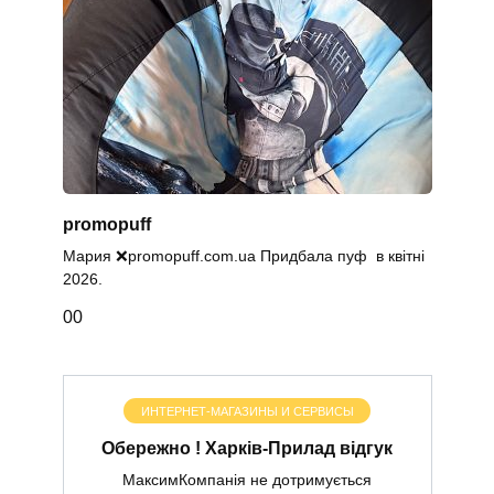
promopuff
Мария ❌promopuff.com.uа Придбала пуф в квітні
2026.
0
0
ИНТЕРНЕТ-МАГАЗИНЫ И СЕРВИСЫ
Обережно ! Харків-Прилад відгук
МаксимКомпанія не дотримується