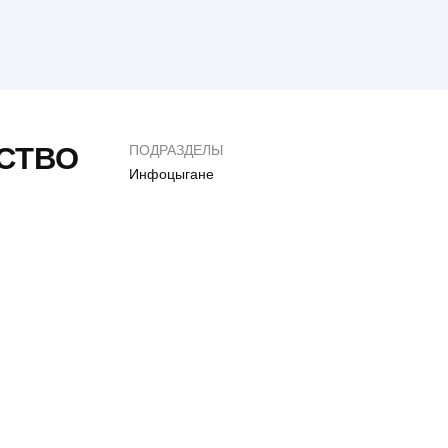
Сайт Меблі RoMax (РоМакс)
0
4
СТВО
ПОДРАЗДЕЛЫ
Инфоцыгане
Обман на 1000$ Веб
Mantras-topper.com.
студия “Нужные
– СКАМ
люди” отзывы