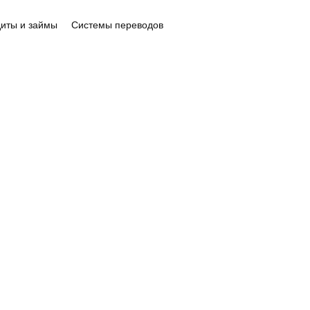
иты и займы
Системы переводов
ИНТЕРНЕТ-МАГАЗИНЫ И
СЕРВИСЫ
a
promopuff