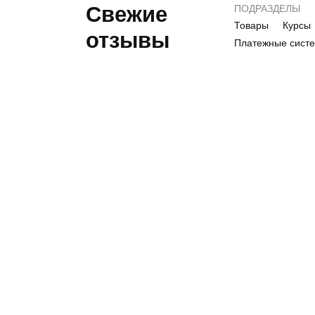
Свежие
ПОДРАЗДЕЛЫ
Товары
Курсы
отзывы
Платежные сист
Т
Шукаю ідеальну
приправу для супів.
Як вам 10 овочів від
торчин?
недо
fami