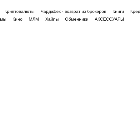
Криптовалюты
Чарджбек - возврат из брокеров
Книги
Кред
емы
Кино
МЛМ
Хайпы
Обменники
АКСЕССУАРЫ
ОВАРЫ
Отрицательный
отзыв Skutti.com.u
броякісна кава на
lyroasters.olx.ua