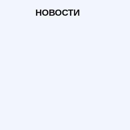
НОВОСТИ
НОВОСТИ
Н
Цены на новостройки в
Буде
Украине 2026: где
хант
выросли, где упали и что