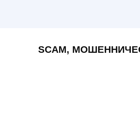
Интернет магазин pasif.com.ua
0
5
SCAM
,
МОШЕННИЧЕ
web.gradus.app не
выплачивает бонусы