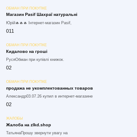
ОБМАН ПРИ ПОКУПКЕ
Магазин Pasif Шахраї натуральні
Юрій🔥🔥🔥 Інтернет-магазин Pasif,
0
11
ОБМАН ПРИ ПОКУПКЕ
Кидалово на гроші
РусяОбман при купівлі книжок.
0
2
ОБМАН ПРИ ПОКУПКЕ
продажа не укомплектованных товаров
Александр03.07.26 купил в интернет-магазине
0
2
ЖАЛОБЫ
Жалоба на zlkd.shop
ТатьянаПрошу звернути увагу на