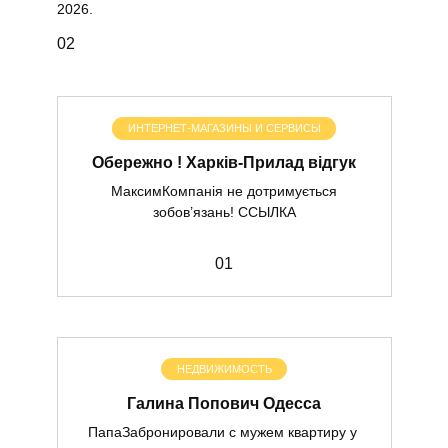
2026.
0
2
ИНТЕРНЕТ-МАГАЗИНЫ И СЕРВИСЫ
Обережно ! Харків-Прилад відгук
МаксимКомпанія не дотримується
зобов’язань! ССЫЛКА
0
1
НЕДВИЖИМОСТЬ
Галина Попович Одесса
ПапаЗабронировали с мужем квартиру у