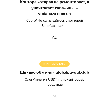
Контора которая не ремонтирует, а
уничтожает скважины –
vodabaza.com.ua
СергейНе связывайтесь с конторой
Водобаза сайт –
0
4
КРИПТОВАЛЮТЫ
Швидко обміняли globalpayout.club
ОлегМіняв тут USDT на гривні, сервіс
порадував.
2
6