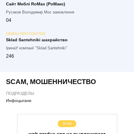
Сайт Меблі RoMax (РоМакс)
Русаков Володимир Моє замовлення
0
4
ОБМАН ПРИ ПОКУПКЕ
Sklad Santehniki шахрайство
ІринаУ компанії “Sklad Santehniki”
2
46
SCAM
,
МОШЕННИЧЕСТВО
ПОДРАЗДЕЛЫ
Инфоцыгане
SCAM
web.gradus.app не выплачивает