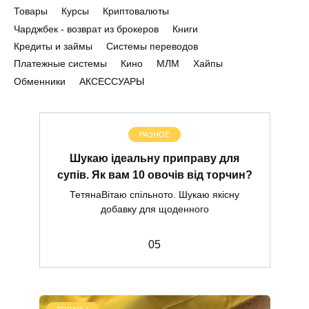
Товары
Курсы
Криптовалюты
Чарджбек - возврат из брокеров
Книги
Кредиты и займы
Системы переводов
Платежные системы
Кино
МЛМ
Хайпы
Обменники
АКСЕССУАРЫ
РАЗНОЕ
Шукаю ідеальну приправу для
супів. Як вам 10 овочів від торчин?
ТетянаВітаю спільното. Шукаю якісну
добавку для щоденного
0
5