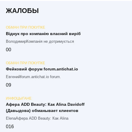
ЖАЛОБЫ
ОБМАН ПРИ ПОКУПКЕ
Віднук про компанію власний виріб
ВолодимирКомпанія не дотримується
0
0
ОБМАН ПРИ ПОКУПКЕ
Фейковий форум forum.antichat.io
Евгенийforum.antichat.io forum.
0
9
ИНФОЦЫГАНЕ
Афера ADD Beauty: Как Alina Davidoff
(Давыдова) обманывает клиентов
ElenaАфера ADD Beauty: Как Alina
0
16