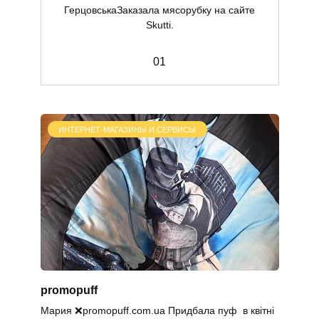
ГерцовськаЗаказала мясорубку на сайте
Skutti.
0
1
ИНТЕРНЕТ-МАГАЗИНЫ И СЕРВИСЫ
promopuff
Мария ❌promopuff.com.uа Придбала пуф в квітні