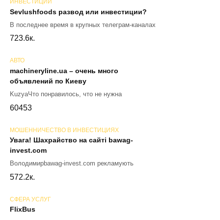
ИНВЕСТИЦИИ
Sevlushfoods развод или инвестиции?
В последнее время в крупных телеграм-каналах
72
3.6к.
АВТО
machineryline.ua – очень много
объявлений по Киеву
KuzyaЧто понравилось, что не нужна
60
453
МОШЕННИЧЕСТВО В ИНВЕСТИЦИЯХ
Увага! Шахрайство на сайті bawag-
invest.com
Володимирbawag-invest.com рекламують
57
2.2к.
СФЕРА УСЛУГ
FlixBus