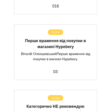
0
16
SCAM
Перше враження від покупки в
магазині Hypebery
Віталій ОлінішевськийПерше враження від
покупки в магизні Hypebery.
0
3
SCAM
Категорично НЕ рекомендую