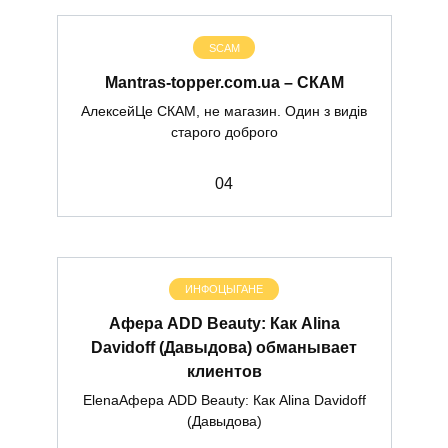
SCAM
Mantras-topper.com.ua – СКАМ
АлексейЦе СКАМ, не магазин. Один з видів
старого доброго
0
4
ИНФОЦЫГАНЕ
Афера ADD Beauty: Как Alina
Davidoff (Давыдова) обманывает
клиентов
ElenaАфера ADD Beauty: Как Alina Davidoff
(Давыдова)