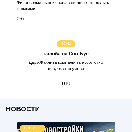
Финансовый рынок снова заполняют проекты с
громкими
0
67
SCAM
жалоба на Світ Бус
ДаріяЖахлива компанія та абсолютно
неадекватні умови
0
10
НОВОСТИ
НОВОСТИ