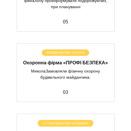
ІринаХочу проінформувати подорожуючих,
при плануванні
0
5
ЮРИДИЧЕСКИЕ УСЛУГИ
Охоронна фірма «ПРОФІ БЕЗПЕКА»
МиколаЗамовляли фізичну охорону
будівельного майданчика.
0
3
СТРОИТЕЛЬСТВО И РЕМОНТ