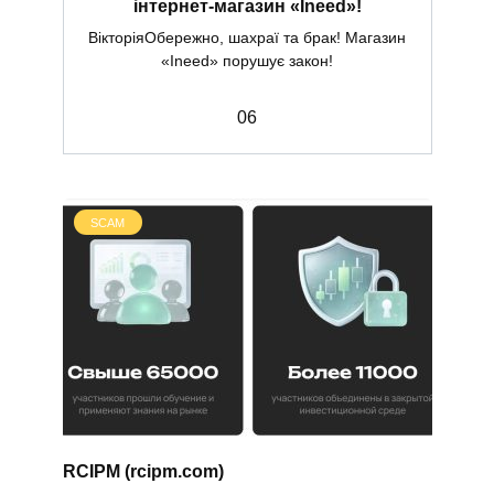
інтернет-магазин «Ineed»!
ВікторіяОбережно, шахраї та брак! Магазин
«Ineed» порушує закон!
0
6
SCAM
RCIPM (rcipm.com)