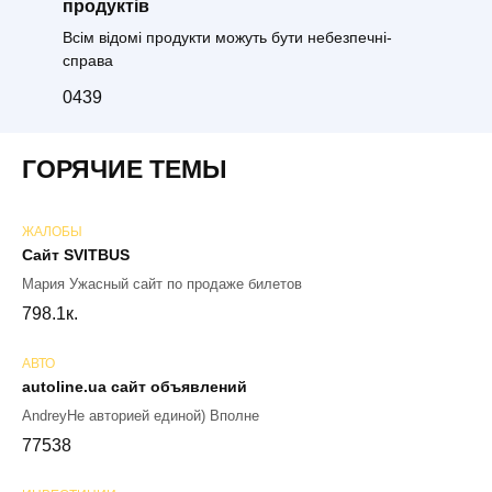
продуктів
Всім відомі продукти можуть бути небезпечні-
справа
0
439
ГОРЯЧИЕ ТЕМЫ
ЖАЛОБЫ
Сайт SVITBUS
Мария Ужасный сайт по продаже билетов
79
8.1к.
АВТО
autoline.ua сайт объявлений
AndreyНе авторией единой) Вполне
77
538