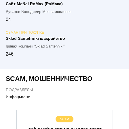
Сайт Меблі RoMax (РоМакс)
Русаков Володимир Моє замовлення
0
4
ОБМАН ПРИ ПОКУПКЕ
Sklad Santehniki шахрайство
ІринаУ компанії “Sklad Santehniki”
2
46
SCAM
,
МОШЕННИЧЕСТВО
ПОДРАЗДЕЛЫ
Инфоцыгане
SCAM
web.gradus.app не выплачивает