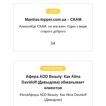
SCAM
Mantras-topper.com.ua – СКАМ
АлексейЦе СКАМ, не магазин. Один з видів
старого доброго
0
4
ИНФОЦЫГАНЕ
Афера ADD Beauty: Как Alina
Davidoff (Давыдова) обманывает
клиентов
ElenaАфера ADD Beauty: Как Alina Davidoff
(Давыдова)