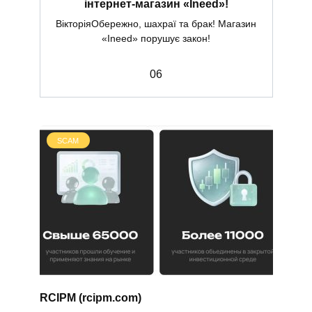
інтернет-магазин «Ineed»!
ВікторіяОбережно, шахраї та брак! Магазин
«Ineed» порушує закон!
0
6
SCAM
RCIPM (rcipm.com)