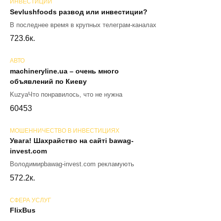
ИНВЕСТИЦИИ
Sevlushfoods развод или инвестиции?
В последнее время в крупных телеграм-каналах
72
3.6к.
АВТО
machineryline.ua – очень много
объявлений по Киеву
KuzyaЧто понравилось, что не нужна
60
453
МОШЕННИЧЕСТВО В ИНВЕСТИЦИЯХ
Увага! Шахрайство на сайті bawag-
invest.com
Володимирbawag-invest.com рекламують
57
2.2к.
СФЕРА УСЛУГ
FlixBus