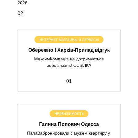
2026.
0
2
ИНТЕРНЕТ-МАГАЗИНЫ И СЕРВИСЫ
Обережно ! Харків-Прилад відгук
МаксимКомпанія не дотримується
зобов’язань! ССЫЛКА
0
1
НЕДВИЖИМОСТЬ
Галина Попович Одесса
ПапаЗабронировали с мужем квартиру у