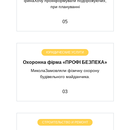
ІринаХочу проінформувати подорожуючих,
при плануванні
0
5
ЮРИДИЧЕСКИЕ УСЛУГИ
Охоронна фірма «ПРОФІ БЕЗПЕКА»
МиколаЗамовляли фізичну охорону
будівельного майданчика.
0
3
СТРОИТЕЛЬСТВО И РЕМОНТ