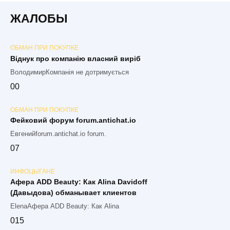
ЖАЛОБЫ
ОБМАН ПРИ ПОКУПКЕ
Віднук про компанію власний виріб
ВолодимирКомпанія не дотримується
0
0
ОБМАН ПРИ ПОКУПКЕ
Фейковий форум forum.antichat.io
Евгенийforum.antichat.io forum.
0
7
ИНФОЦЫГАНЕ
Афера ADD Beauty: Как Alina Davidoff
(Давыдова) обманывает клиентов
ElenaАфера ADD Beauty: Как Alina
0
15