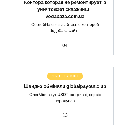
Контора которая не ремонтирует, а
уничтожает скважины –
vodabaza.com.ua
СергейНе связывайтесь с конторой
Водобаза сайт –
0
4
КРИПТОВАЛЮТЫ
Швидко обміняли globalpayout.club
ОлегМіняв тут USDT на гривні, сервіс
порадував.
1
3