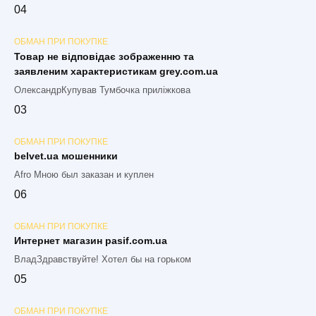
0
4
ОБМАН ПРИ ПОКУПКЕ
Товар не відповідає зображенню та
заявленим характеристикам grey.com.ua
ОлександрКупував Тумбочка приліжкова
0
3
ОБМАН ПРИ ПОКУПКЕ
belvet.ua мошенники
Afro Мною был заказан и куплен
0
6
ОБМАН ПРИ ПОКУПКЕ
Интернет магазин pasif.com.ua
ВладЗдравствуйте! Хотел бы на горьком
0
5
ОБМАН ПРИ ПОКУПКЕ