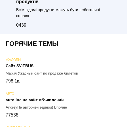
продуктів
Всім відомі продукти можуть бути небезпечні-
справа
0
439
ГОРЯЧИЕ ТЕМЫ
ЖАЛОБЫ
Сайт SVITBUS
Мария Ужасный сайт по продаже билетов
79
8.1к.
АВТО
autoline.ua сайт объявлений
AndreyНе авторией единой) Вполне
77
538