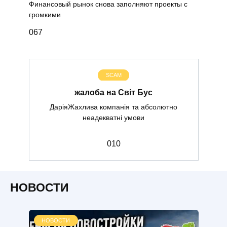
Финансовый рынок снова заполняют проекты с
громкими
0
67
SCAM
жалоба на Світ Бус
ДаріяЖахлива компанія та абсолютно
неадекватні умови
0
10
НОВОСТИ
НОВОСТИ