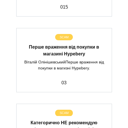
0
15
SCAM
Перше враження від покупки в
магазині Hypebery
Віталій ОлінішевськийПерше враження від
покупки в магизні Hypebery.
0
3
SCAM
Категорично НЕ рекомендую