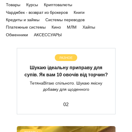
Товары
Курсы
Криптовалюты
Чарджбек - возврат из брокеров
Книги
Кредиты и займы
Системы переводов
Платежные системы
Кино
МЛМ
Хайпы
Обменники
АКСЕССУАРЫ
РАЗНОЕ
Шукаю ідеальну приправу для
супів. Як вам 10 овочів від торчин?
ТетянаВітаю спільното. Шукаю якісну
добавку для щоденного
0
2