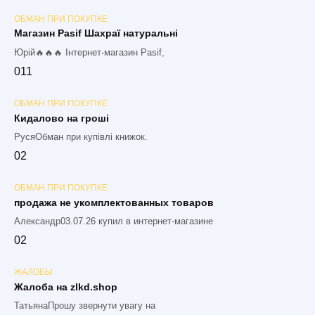
ОБМАН ПРИ ПОКУПКЕ
Магазин Pasif Шахраї натуральні
Юрій🔥🔥🔥 Інтернет-магазин Pasif,
0
11
ОБМАН ПРИ ПОКУПКЕ
Кидалово на гроші
РусяОбман при купівлі книжок.
0
2
ОБМАН ПРИ ПОКУПКЕ
продажа не укомплектованных товаров
Александр03.07.26 купил в интернет-магазине
0
2
ЖАЛОБЫ
Жалоба на zlkd.shop
ТатьянаПрошу звернути увагу на