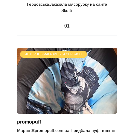
ГерцовськаЗаказала мясорубку на сайте
Skutti.
0
1
ИНТЕРНЕТ-МАГАЗИНЫ И СЕРВИСЫ
promopuff
Мария ❌promopuff.com.uа Придбала пуф в квітні