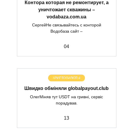
Контора которая не ремонтирует, а
уничтожает скважины –
vodabaza.com.ua
СергейНе связывайтесь с конторой
Водобаза сайт –
0
4
КРИПТОВАЛЮТЫ
Швидко обміняли globalpayout.club
ОлегМіняв тут USDT на гривні, сервіс
порадував.
1
3