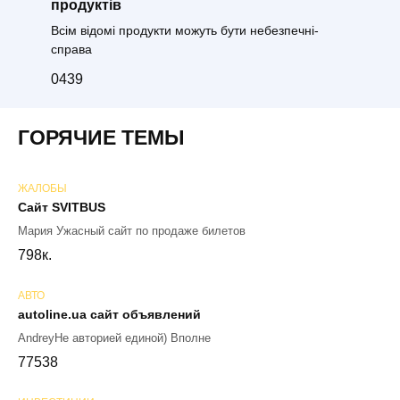
продуктів
Всім відомі продукти можуть бути небезпечні-
справа
0
439
ГОРЯЧИЕ ТЕМЫ
ЖАЛОБЫ
Сайт SVITBUS
Мария Ужасный сайт по продаже билетов
79
8к.
АВТО
autoline.ua сайт объявлений
AndreyНе авторией единой) Вполне
77
538