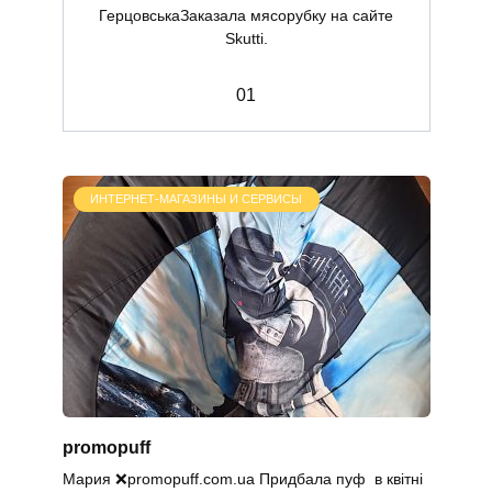
ГерцовськаЗаказала мясорубку на сайте
Skutti.
0
1
ИНТЕРНЕТ-МАГАЗИНЫ И СЕРВИСЫ
promopuff
Мария ❌promopuff.com.uа Придбала пуф в квітні