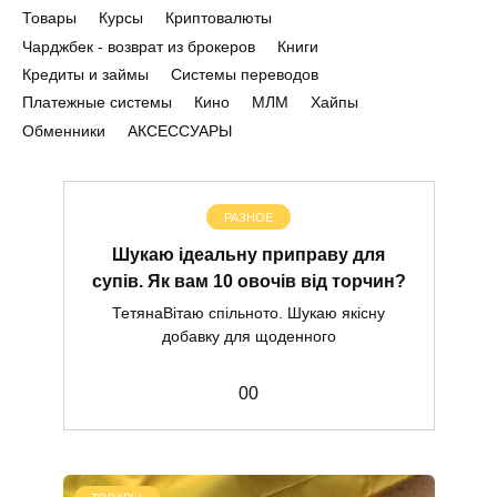
Товары
Курсы
Криптовалюты
Чарджбек - возврат из брокеров
Книги
Кредиты и займы
Системы переводов
Платежные системы
Кино
МЛМ
Хайпы
Обменники
АКСЕССУАРЫ
РАЗНОЕ
Шукаю ідеальну приправу для
супів. Як вам 10 овочів від торчин?
ТетянаВітаю спільното. Шукаю якісну
добавку для щоденного
0
0