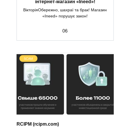
інтернет-магазин «Ineed»!
ВікторіяОбережно, шахраї та брак! Магазин
«Ineed» порушує закон!
0
6
SCAM
RCIPM (rcipm.com)