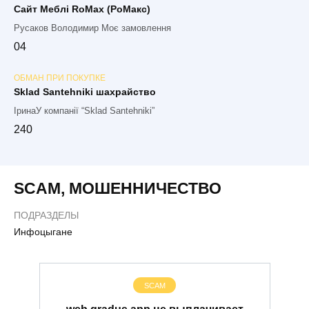
Сайт Меблі RoMax (РоМакс)
Русаков Володимир Моє замовлення
0
4
ОБМАН ПРИ ПОКУПКЕ
Sklad Santehniki шахрайство
ІринаУ компанії “Sklad Santehniki”
2
40
SCAM
,
МОШЕННИЧЕСТВО
ПОДРАЗДЕЛЫ
Инфоцыгане
SCAM
web.gradus.app не выплачивает