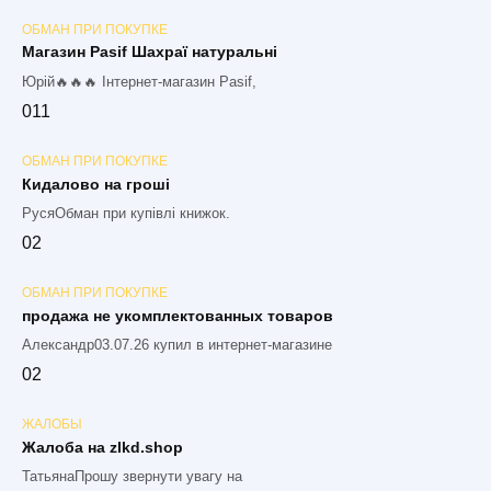
ОБМАН ПРИ ПОКУПКЕ
Магазин Pasif Шахраї натуральні
Юрій🔥🔥🔥 Інтернет-магазин Pasif,
0
11
ОБМАН ПРИ ПОКУПКЕ
Кидалово на гроші
РусяОбман при купівлі книжок.
0
2
ОБМАН ПРИ ПОКУПКЕ
продажа не укомплектованных товаров
Александр03.07.26 купил в интернет-магазине
0
2
ЖАЛОБЫ
Жалоба на zlkd.shop
ТатьянаПрошу звернути увагу на