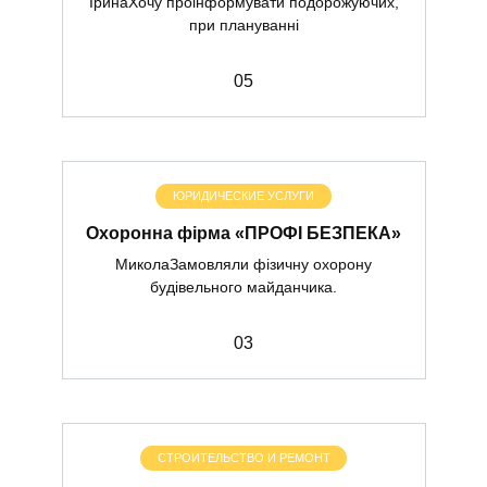
ІринаХочу проінформувати подорожуючих,
при плануванні
0
5
ЮРИДИЧЕСКИЕ УСЛУГИ
Охоронна фірма «ПРОФІ БЕЗПЕКА»
МиколаЗамовляли фізичну охорону
будівельного майданчика.
0
3
СТРОИТЕЛЬСТВО И РЕМОНТ