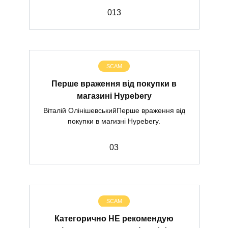
0
13
SCAM
Перше враження від покупки в
магазині Hypebery
Віталій ОлінішевськийПерше враження від
покупки в магизні Hypebery.
0
3
SCAM
Категорично НЕ рекомендую