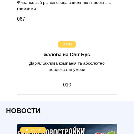
Финансовый рынок снова заполняют проекты с
громкими
0
67
SCAM
жалоба на Світ Бус
ДаріяЖахлива компанія та абсолютно
неадекватні умови
0
10
НОВОСТИ
НОВОСТИ