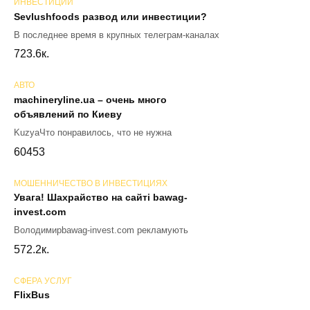
ИНВЕСТИЦИИ
Sevlushfoods развод или инвестиции?
В последнее время в крупных телеграм-каналах
72
3.6к.
АВТО
machineryline.ua – очень много
объявлений по Киеву
KuzyaЧто понравилось, что не нужна
60
453
МОШЕННИЧЕСТВО В ИНВЕСТИЦИЯХ
Увага! Шахрайство на сайті bawag-
invest.com
Володимирbawag-invest.com рекламують
57
2.2к.
СФЕРА УСЛУГ
FlixBus