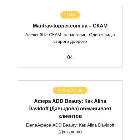
SCAM
Mantras-topper.com.ua – СКАМ
АлексейЦе СКАМ, не магазин. Один з видів
старого доброго
0
4
ИНФОЦЫГАНЕ
Афера ADD Beauty: Как Alina
Davidoff (Давыдова) обманывает
клиентов
ElenaАфера ADD Beauty: Как Alina Davidoff
(Давыдова)