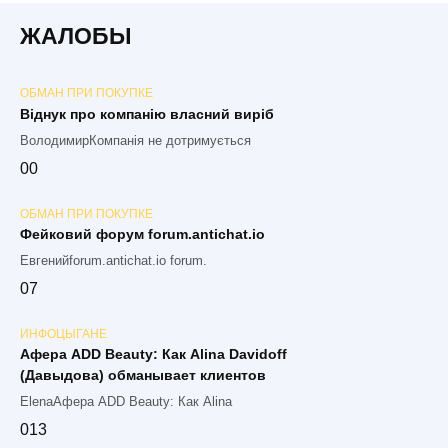
ЖАЛОБЫ
ОБМАН ПРИ ПОКУПКЕ
Віднук про компанію власний виріб
ВолодимирКомпанія не дотримується
0
0
ОБМАН ПРИ ПОКУПКЕ
Фейковий форум forum.antichat.io
Евгенийforum.antichat.io forum.
0
7
ИНФОЦЫГАНЕ
Афера ADD Beauty: Как Alina Davidoff
(Давыдова) обманывает клиентов
ElenaАфера ADD Beauty: Как Alina
0
13