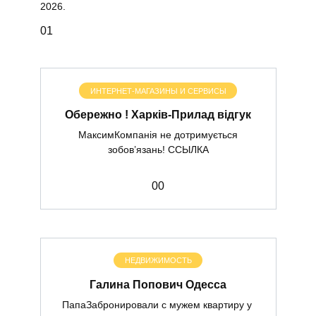
2026.
0
1
ИНТЕРНЕТ-МАГАЗИНЫ И СЕРВИСЫ
Обережно ! Харків-Прилад відгук
МаксимКомпанія не дотримується
зобов’язань! ССЫЛКА
0
0
НЕДВИЖИМОСТЬ
Галина Попович Одесса
ПапаЗабронировали с мужем квартиру у