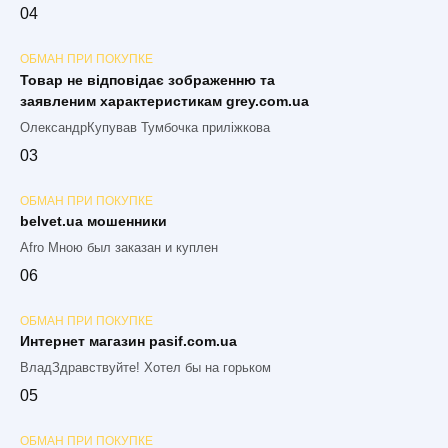
0
4
ОБМАН ПРИ ПОКУПКЕ
Товар не відповідає зображенню та
заявленим характеристикам grey.com.ua
ОлександрКупував Тумбочка приліжкова
0
3
ОБМАН ПРИ ПОКУПКЕ
belvet.ua мошенники
Afro Мною был заказан и куплен
0
6
ОБМАН ПРИ ПОКУПКЕ
Интернет магазин pasif.com.ua
ВладЗдравствуйте! Хотел бы на горьком
0
5
ОБМАН ПРИ ПОКУПКЕ