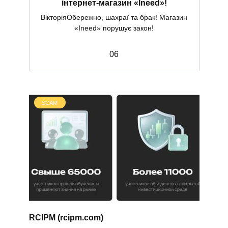
інтернет-магазин «Ineed»!
ВікторіяОбережно, шахраї та брак! Магазин
«Ineed» порушує закон!
0
6
SCAM
RCIPM (rcipm.com)