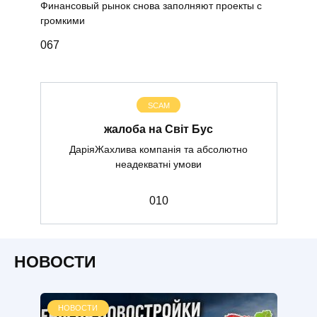
Финансовый рынок снова заполняют проекты с
громкими
0
67
SCAM
жалоба на Світ Бус
ДаріяЖахлива компанія та абсолютно
неадекватні умови
0
10
НОВОСТИ
НОВОСТИ