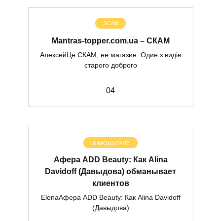
SCAM
Mantras-topper.com.ua – СКАМ
АлексейЦе СКАМ, не магазин. Один з видів
старого доброго
0
4
ИНФОЦЫГАНЕ
Афера ADD Beauty: Как Alina
Davidoff (Давыдова) обманывает
клиентов
ElenaАфера ADD Beauty: Как Alina Davidoff
(Давыдова)