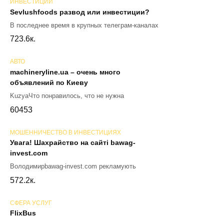
ИНВЕСТИЦИИ
Sevlushfoods развод или инвестиции?
В последнее время в крупных телеграм-каналах
72
3.6к.
АВТО
machineryline.ua – очень много
объявлений по Киеву
KuzyaЧто понравилось, что не нужна
60
453
МОШЕННИЧЕСТВО В ИНВЕСТИЦИЯХ
Увага! Шахрайство на сайті bawag-
invest.com
Володимирbawag-invest.com рекламують
57
2.2к.
СФЕРА УСЛУГ
FlixBus