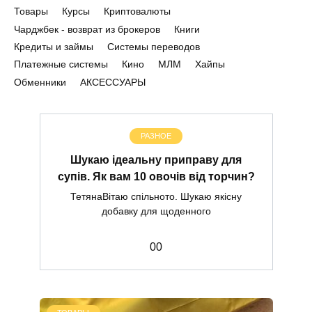
Товары
Курсы
Криптовалюты
Чарджбек - возврат из брокеров
Книги
Кредиты и займы
Системы переводов
Платежные системы
Кино
МЛМ
Хайпы
Обменники
АКСЕССУАРЫ
РАЗНОЕ
Шукаю ідеальну приправу для
супів. Як вам 10 овочів від торчин?
ТетянаВітаю спільното. Шукаю якісну
добавку для щоденного
0
0