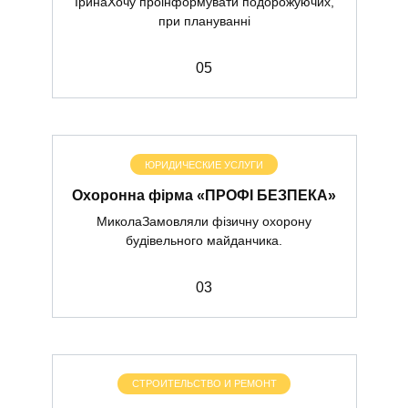
ІринаХочу проінформувати подорожуючих,
при плануванні
0
5
ЮРИДИЧЕСКИЕ УСЛУГИ
Охоронна фірма «ПРОФІ БЕЗПЕКА»
МиколаЗамовляли фізичну охорону
будівельного майданчика.
0
3
СТРОИТЕЛЬСТВО И РЕМОНТ