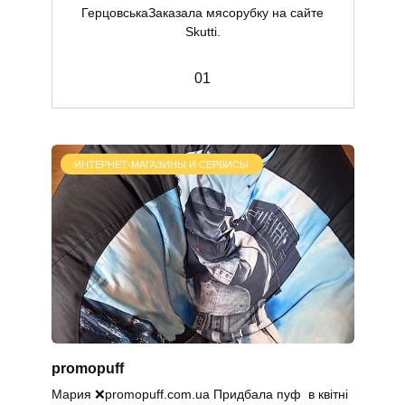
ГерцовськаЗаказала мясорубку на сайте
Skutti.
0
1
ИНТЕРНЕТ-МАГАЗИНЫ И СЕРВИСЫ
promopuff
Мария ❌promopuff.com.uа Придбала пуф в квітні