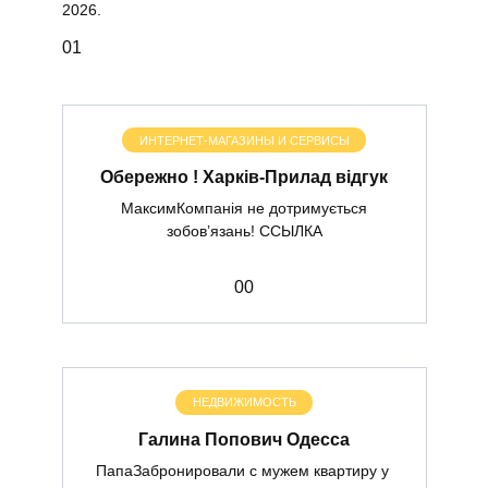
2026.
0
1
ИНТЕРНЕТ-МАГАЗИНЫ И СЕРВИСЫ
Обережно ! Харків-Прилад відгук
МаксимКомпанія не дотримується
зобов’язань! ССЫЛКА
0
0
НЕДВИЖИМОСТЬ
Галина Попович Одесса
ПапаЗабронировали с мужем квартиру у