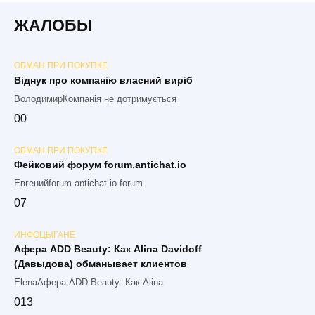
ЖАЛОБЫ
ОБМАН ПРИ ПОКУПКЕ
Віднук про компанію власний виріб
ВолодимирКомпанія не дотримується
0
0
ОБМАН ПРИ ПОКУПКЕ
Фейковий форум forum.antichat.io
Евгенийforum.antichat.io forum.
0
7
ИНФОЦЫГАНЕ
Афера ADD Beauty: Как Alina Davidoff
(Давыдова) обманывает клиентов
ElenaАфера ADD Beauty: Как Alina
0
13