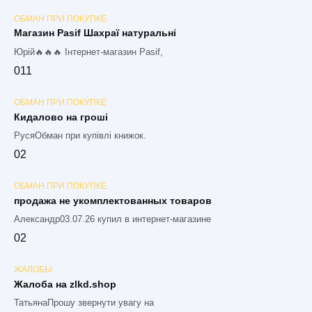
ОБМАН ПРИ ПОКУПКЕ
Магазин Pasif Шахраї натуральні
Юрій🔥🔥🔥 Інтернет-магазин Pasif,
0
11
ОБМАН ПРИ ПОКУПКЕ
Кидалово на гроші
РусяОбман при купівлі книжок.
0
2
ОБМАН ПРИ ПОКУПКЕ
продажа не укомплектованных товаров
Александр03.07.26 купил в интернет-магазине
0
2
ЖАЛОБЫ
Жалоба на zlkd.shop
ТатьянаПрошу звернути увагу на