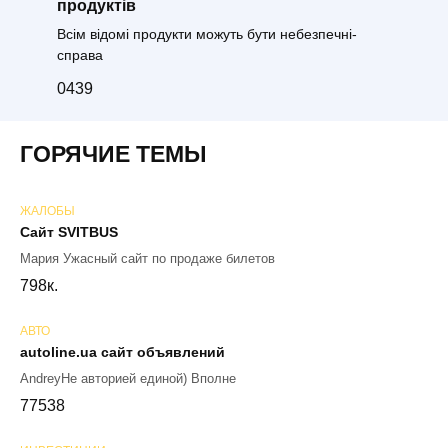
продуктів
Всім відомі продукти можуть бути небезпечні-
справа
0
439
ГОРЯЧИЕ ТЕМЫ
ЖАЛОБЫ
Сайт SVITBUS
Мария Ужасный сайт по продаже билетов
79
8к.
АВТО
autoline.ua сайт объявлений
AndreyНе авторией единой) Вполне
77
538