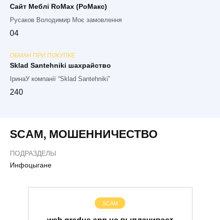
Сайт Меблі RoMax (РоМакс)
Русаков Володимир Моє замовлення
0
4
ОБМАН ПРИ ПОКУПКЕ
Sklad Santehniki шахрайство
ІринаУ компанії “Sklad Santehniki”
2
40
SCAM
,
МОШЕННИЧЕСТВО
ПОДРАЗДЕЛЫ
Инфоцыгане
SCAM
web.gradus.app не выплачивает