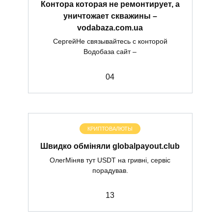
Контора которая не ремонтирует, а
уничтожает скважины –
vodabaza.com.ua
СергейНе связывайтесь с конторой
Водобаза сайт –
0
4
КРИПТОВАЛЮТЫ
Швидко обміняли globalpayout.club
ОлегМіняв тут USDT на гривні, сервіс
порадував.
1
3