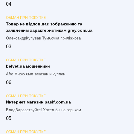
0
4
ОБМАН ПРИ ПОКУПКЕ
Товар не відповідає зображенню та
заявленим характеристикам grey.com.ua
ОлександрКупував Тумбочка приліжкова
0
3
ОБМАН ПРИ ПОКУПКЕ
belvet.ua мошенники
Afro Мною был заказан и куплен
0
6
ОБМАН ПРИ ПОКУПКЕ
Интернет магазин pasif.com.ua
ВладЗдравствуйте! Хотел бы на горьком
0
5
ОБМАН ПРИ ПОКУПКЕ