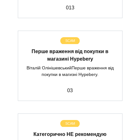
0
13
SCAM
Перше враження від покупки в
магазині Hypebery
Віталій ОлінішевськийПерше враження від
покупки в магизні Hypebery.
0
3
SCAM
Категорично НЕ рекомендую