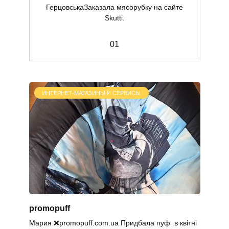
ГерцовськаЗаказала мясорубку на сайте
Skutti.
0
1
ИНТЕРНЕТ-МАГАЗИНЫ И СЕРВИСЫ
promopuff
Мария ❌promopuff.com.uа Придбала пуф в квітні