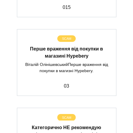
0
15
SCAM
Перше враження від покупки в
магазині Hypebery
Віталій ОлінішевськийПерше враження від
покупки в магизні Hypebery.
0
3
SCAM
Категорично НЕ рекомендую