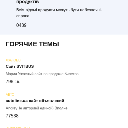
продуктів
Всім відомі продукти можуть бути небезпечні-
справа
0
439
ГОРЯЧИЕ ТЕМЫ
ЖАЛОБЫ
Сайт SVITBUS
Мария Ужасный сайт по продаже билетов
79
8.1к.
АВТО
autoline.ua сайт объявлений
AndreyНе авторией единой) Вполне
77
538