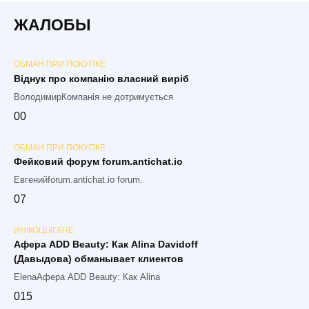
ЖАЛОБЫ
ОБМАН ПРИ ПОКУПКЕ
Віднук про компанію власний виріб
ВолодимирКомпанія не дотримується
0
0
ОБМАН ПРИ ПОКУПКЕ
Фейковий форум forum.antichat.io
Евгенийforum.antichat.io forum.
0
7
ИНФОЦЫГАНЕ
Афера ADD Beauty: Как Alina Davidoff
(Давыдова) обманывает клиентов
ElenaАфера ADD Beauty: Как Alina
0
15