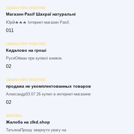
ОБМАН ПРИ ПОКУПКЕ
Магазин Pasif Шахраї натуральні
Юрій🔥🔥🔥 Інтернет-магазин Pasif,
0
11
ОБМАН ПРИ ПОКУПКЕ
Кидалово на гроші
РусяОбман при купівлі книжок.
0
2
ОБМАН ПРИ ПОКУПКЕ
продажа не укомплектованных товаров
Александр03.07.26 купил в интернет-магазине
0
2
ЖАЛОБЫ
Жалоба на zlkd.shop
ТатьянаПрошу звернути увагу на