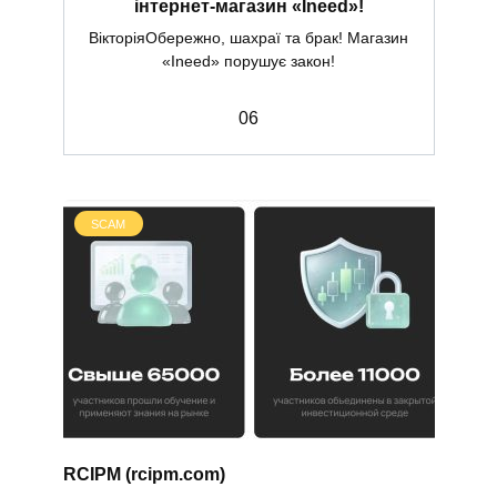
інтернет-магазин «Ineed»!
ВікторіяОбережно, шахраї та брак! Магазин
«Ineed» порушує закон!
0
6
SCAM
RCIPM (rcipm.com)