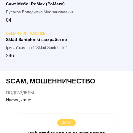
Сайт Меблі RoMax (РоМакс)
Русаков Володимир Моє замовлення
0
4
ОБМАН ПРИ ПОКУПКЕ
Sklad Santehniki шахрайство
ІринаУ компанії “Sklad Santehniki”
2
46
SCAM
,
МОШЕННИЧЕСТВО
ПОДРАЗДЕЛЫ
Инфоцыгане
SCAM
web.gradus.app не выплачивает