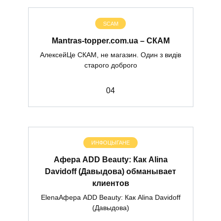
SCAM
Mantras-topper.com.ua – СКАМ
АлексейЦе СКАМ, не магазин. Один з видів
старого доброго
0
4
ИНФОЦЫГАНЕ
Афера ADD Beauty: Как Alina
Davidoff (Давыдова) обманывает
клиентов
ElenaАфера ADD Beauty: Как Alina Davidoff
(Давыдова)