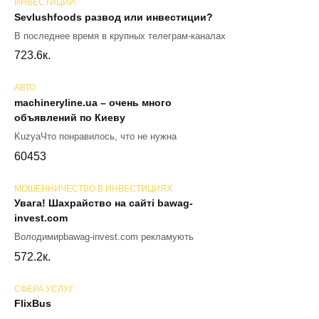
ИНВЕСТИЦИИ
Sevlushfoods развод или инвестиции?
В последнее время в крупных телеграм-каналах
72
3.6к.
АВТО
machineryline.ua – очень много
объявлений по Киеву
KuzyaЧто понравилось, что не нужна
60
453
МОШЕННИЧЕСТВО В ИНВЕСТИЦИЯХ
Увага! Шахрайство на сайті bawag-
invest.com
Володимирbawag-invest.com рекламують
57
2.2к.
СФЕРА УСЛУГ
FlixBus