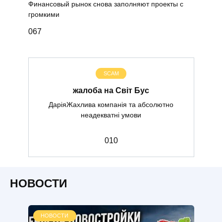
Финансовый рынок снова заполняют проекты с
громкими
0
67
SCAM
жалоба на Світ Бус
ДаріяЖахлива компанія та абсолютно
неадекватні умови
0
10
НОВОСТИ
НОВОСТИ