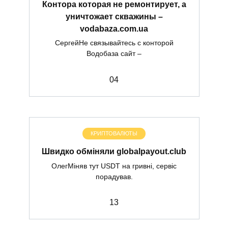
Контора которая не ремонтирует, а
уничтожает скважины –
vodabaza.com.ua
СергейНе связывайтесь с конторой
Водобаза сайт –
0
4
КРИПТОВАЛЮТЫ
Швидко обміняли globalpayout.club
ОлегМіняв тут USDT на гривні, сервіс
порадував.
1
3