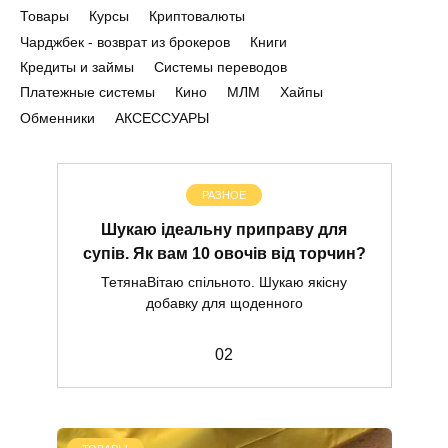
Товары
Курсы
Криптовалюты
Чарджбек - возврат из брокеров
Книги
Кредиты и займы
Системы переводов
Платежные системы
Кино
МЛМ
Хайпы
Обменники
АКСЕССУАРЫ
РАЗНОЕ
Шукаю ідеальну приправу для
супів. Як вам 10 овочів від торчин?
ТетянаВітаю спільното. Шукаю якісну
добавку для щоденного
0
2