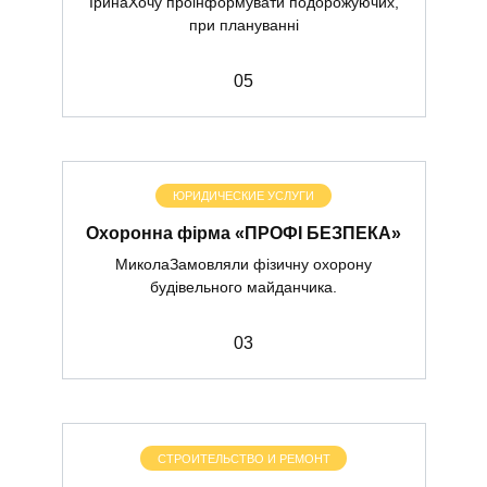
ІринаХочу проінформувати подорожуючих,
при плануванні
0
5
ЮРИДИЧЕСКИЕ УСЛУГИ
Охоронна фірма «ПРОФІ БЕЗПЕКА»
МиколаЗамовляли фізичну охорону
будівельного майданчика.
0
3
СТРОИТЕЛЬСТВО И РЕМОНТ