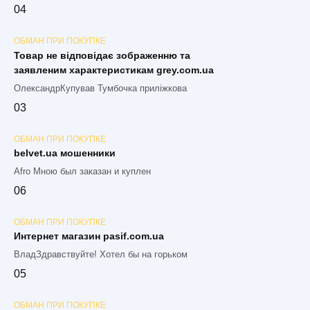
0
4
ОБМАН ПРИ ПОКУПКЕ
Товар не відповідає зображенню та
заявленим характеристикам grey.com.ua
ОлександрКупував Тумбочка приліжкова
0
3
ОБМАН ПРИ ПОКУПКЕ
belvet.ua мошенники
Afro Мною был заказан и куплен
0
6
ОБМАН ПРИ ПОКУПКЕ
Интернет магазин pasif.com.ua
ВладЗдравствуйте! Хотел бы на горьком
0
5
ОБМАН ПРИ ПОКУПКЕ