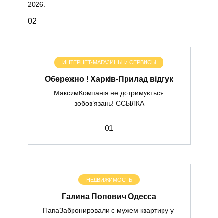
2026.
0
2
ИНТЕРНЕТ-МАГАЗИНЫ И СЕРВИСЫ
Обережно ! Харків-Прилад відгук
МаксимКомпанія не дотримується
зобов’язань! ССЫЛКА
0
1
НЕДВИЖИМОСТЬ
Галина Попович Одесса
ПапаЗабронировали с мужем квартиру у