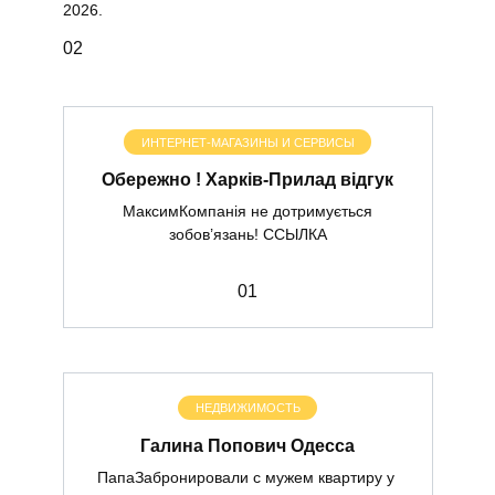
2026.
0
2
ИНТЕРНЕТ-МАГАЗИНЫ И СЕРВИСЫ
Обережно ! Харків-Прилад відгук
МаксимКомпанія не дотримується
зобов’язань! ССЫЛКА
0
1
НЕДВИЖИМОСТЬ
Галина Попович Одесса
ПапаЗабронировали с мужем квартиру у