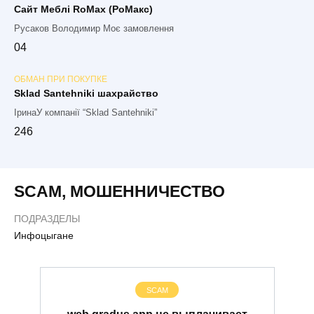
Сайт Меблі RoMax (РоМакс)
Русаков Володимир Моє замовлення
0
4
ОБМАН ПРИ ПОКУПКЕ
Sklad Santehniki шахрайство
ІринаУ компанії “Sklad Santehniki”
2
46
SCAM
,
МОШЕННИЧЕСТВО
ПОДРАЗДЕЛЫ
Инфоцыгане
SCAM
web.gradus.app не выплачивает