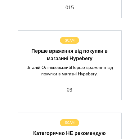
0
15
SCAM
Перше враження від покупки в
магазині Hypebery
Віталій ОлінішевськийПерше враження від
покупки в магизні Hypebery.
0
3
SCAM
Категорично НЕ рекомендую