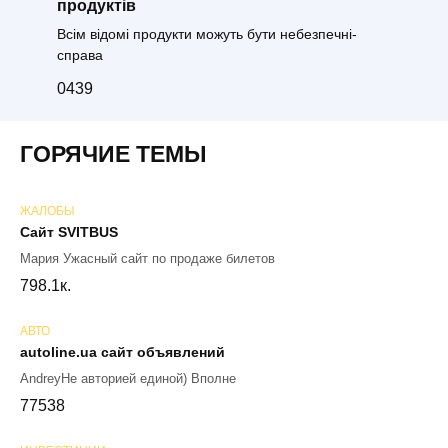
продуктів
Всім відомі продукти можуть бути небезпечні-
справа
0
439
ГОРЯЧИЕ ТЕМЫ
ЖАЛОБЫ
Сайт SVITBUS
Мария Ужасный сайт по продаже билетов
79
8.1к.
АВТО
autoline.ua сайт объявлений
AndreyНе авторией единой) Вполне
77
538