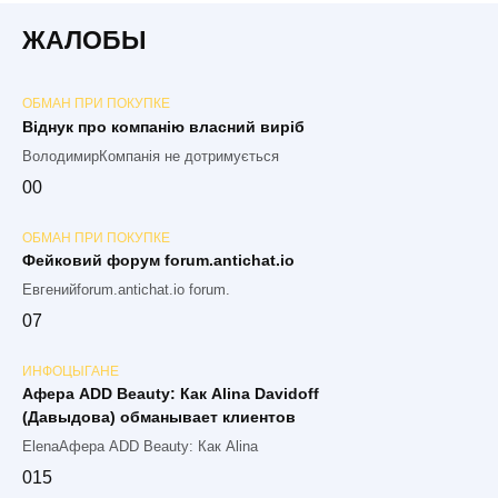
ЖАЛОБЫ
ОБМАН ПРИ ПОКУПКЕ
Віднук про компанію власний виріб
ВолодимирКомпанія не дотримується
0
0
ОБМАН ПРИ ПОКУПКЕ
Фейковий форум forum.antichat.io
Евгенийforum.antichat.io forum.
0
7
ИНФОЦЫГАНЕ
Афера ADD Beauty: Как Alina Davidoff
(Давыдова) обманывает клиентов
ElenaАфера ADD Beauty: Как Alina
0
15