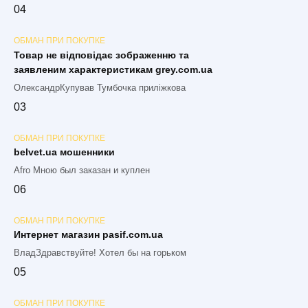
0
4
ОБМАН ПРИ ПОКУПКЕ
Товар не відповідає зображенню та
заявленим характеристикам grey.com.ua
ОлександрКупував Тумбочка приліжкова
0
3
ОБМАН ПРИ ПОКУПКЕ
belvet.ua мошенники
Afro Мною был заказан и куплен
0
6
ОБМАН ПРИ ПОКУПКЕ
Интернет магазин pasif.com.ua
ВладЗдравствуйте! Хотел бы на горьком
0
5
ОБМАН ПРИ ПОКУПКЕ