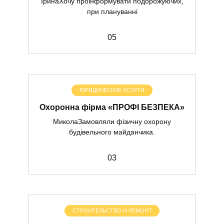
ІринаХочу проінформувати подорожуючих,
при плануванні
0
5
ЮРИДИЧЕСКИЕ УСЛУГИ
Охоронна фірма «ПРОФІ БЕЗПЕКА»
МиколаЗамовляли фізичну охорону
будівельного майданчика.
0
3
СТРОИТЕЛЬСТВО И РЕМОНТ