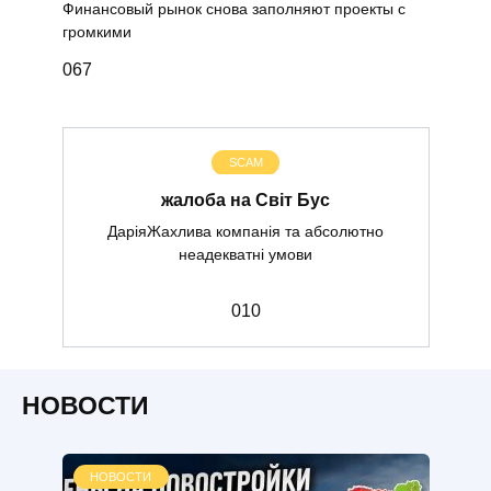
Финансовый рынок снова заполняют проекты с
громкими
0
67
SCAM
жалоба на Світ Бус
ДаріяЖахлива компанія та абсолютно
неадекватні умови
0
10
НОВОСТИ
НОВОСТИ