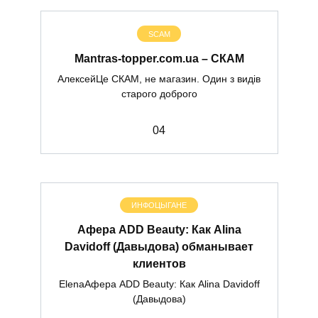
SCAM
Mantras-topper.com.ua – СКАМ
АлексейЦе СКАМ, не магазин. Один з видів
старого доброго
0
4
ИНФОЦЫГАНЕ
Афера ADD Beauty: Как Alina
Davidoff (Давыдова) обманывает
клиентов
ElenaАфера ADD Beauty: Как Alina Davidoff
(Давыдова)