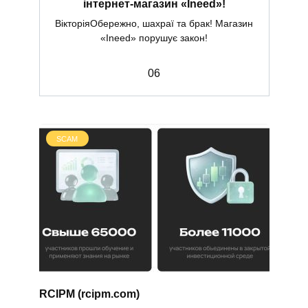
інтернет-магазин «Ineed»!
ВікторіяОбережно, шахраї та брак! Магазин
«Ineed» порушує закон!
0
6
SCAM
RCIPM (rcipm.com)