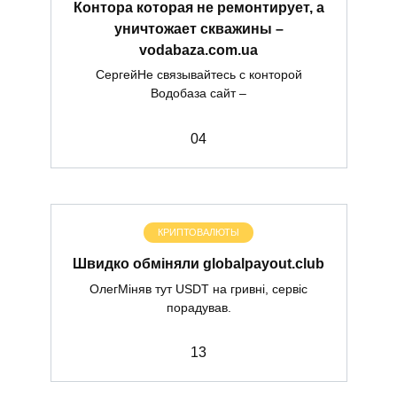
Контора которая не ремонтирует, а
уничтожает скважины –
vodabaza.com.ua
СергейНе связывайтесь с конторой
Водобаза сайт –
0
4
КРИПТОВАЛЮТЫ
Швидко обміняли globalpayout.club
ОлегМіняв тут USDT на гривні, сервіс
порадував.
1
3