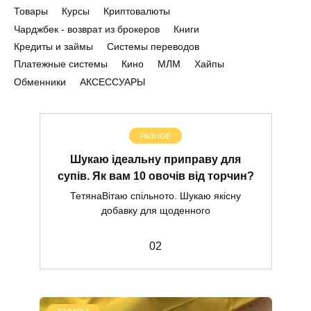
Товары
Курсы
Криптовалюты
Чарджбек - возврат из брокеров
Книги
Кредиты и займы
Системы переводов
Платежные системы
Кино
МЛМ
Хайпы
Обменники
АКСЕССУАРЫ
РАЗНОЕ
Шукаю ідеальну приправу для
супів. Як вам 10 овочів від торчин?
ТетянаВітаю спільното. Шукаю якісну
добавку для щоденного
0
2