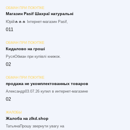
ОБМАН ПРИ ПОКУПКЕ
Магазин Pasif Шахраї натуральні
Юрій🔥🔥🔥 Інтернет-магазин Pasif,
0
11
ОБМАН ПРИ ПОКУПКЕ
Кидалово на гроші
РусяОбман при купівлі книжок.
0
2
ОБМАН ПРИ ПОКУПКЕ
продажа не укомплектованных товаров
Александр03.07.26 купил в интернет-магазине
0
2
ЖАЛОБЫ
Жалоба на zlkd.shop
ТатьянаПрошу звернути увагу на