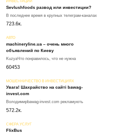
ИНВЕСТИЦИИ
Sevlushfoods развод или инвестиции?
В последнее время в крупных телеграм-каналах
72
3.6к.
АВТО
machineryline.ua – очень много
объявлений по Киеву
KuzyaЧто понравилось, что не нужна
60
453
МОШЕННИЧЕСТВО В ИНВЕСТИЦИЯХ
Увага! Шахрайство на сайті bawag-
invest.com
Володимирbawag-invest.com рекламують
57
2.2к.
СФЕРА УСЛУГ
FlixBus