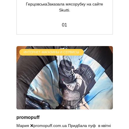
ГерцовськаЗаказала мясорубку на сайте
Skutti.
0
1
ИНТЕРНЕТ-МАГАЗИНЫ И СЕРВИСЫ
promopuff
Мария ❌promopuff.com.uа Придбала пуф в квітні