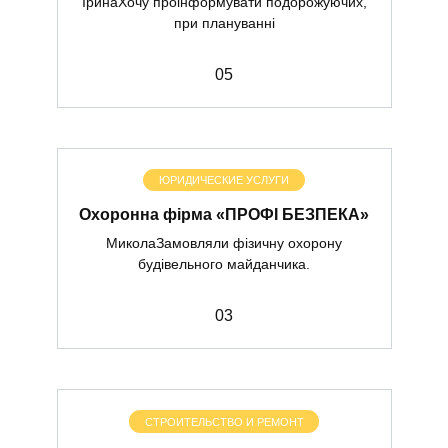
ІринаХочу проінформувати подорожуючих,
при плануванні
0
5
ЮРИДИЧЕСКИЕ УСЛУГИ
Охоронна фірма «ПРОФІ БЕЗПЕКА»
МиколаЗамовляли фізичну охорону
будівельного майданчика.
0
3
СТРОИТЕЛЬСТВО И РЕМОНТ