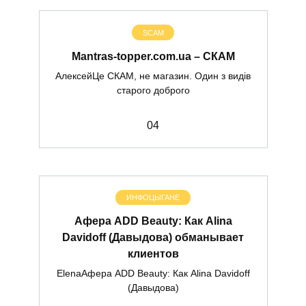
SCAM
Mantras-topper.com.ua – СКАМ
АлексейЦе СКАМ, не магазин. Один з видів
старого доброго
0
4
ИНФОЦЫГАНЕ
Афера ADD Beauty: Как Alina
Davidoff (Давыдова) обманывает
клиентов
ElenaАфера ADD Beauty: Как Alina Davidoff
(Давыдова)