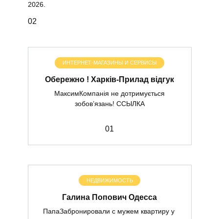
2026.
0
2
ИНТЕРНЕТ-МАГАЗИНЫ И СЕРВИСЫ
Обережно ! Харків-Прилад відгук
МаксимКомпанія не дотримується
зобов’язань! ССЫЛКА
0
1
НЕДВИЖИМОСТЬ
Галина Попович Одесса
ПапаЗабронировали с мужем квартиру у