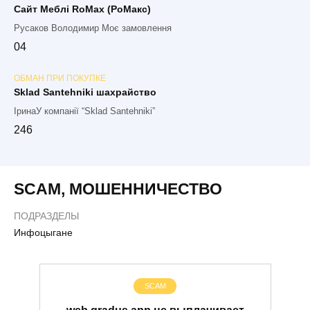
Сайт Меблі RoMax (РоМакс)
Русаков Володимир Моє замовлення
0
4
ОБМАН ПРИ ПОКУПКЕ
Sklad Santehniki шахрайство
ІринаУ компанії “Sklad Santehniki”
2
46
SCAM
,
МОШЕННИЧЕСТВО
ПОДРАЗДЕЛЫ
Инфоцыгане
SCAM
web.gradus.app не выплачивает