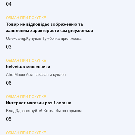
0
4
ОБМАН ПРИ ПОКУПКЕ
Товар не відповідає зображенню та
заявленим характеристикам grey.com.ua
ОлександрКупував Тумбочка приліжкова
0
3
ОБМАН ПРИ ПОКУПКЕ
belvet.ua мошенники
Afro Мною был заказан и куплен
0
6
ОБМАН ПРИ ПОКУПКЕ
Интернет магазин pasif.com.ua
ВладЗдравствуйте! Хотел бы на горьком
0
5
ОБМАН ПРИ ПОКУПКЕ