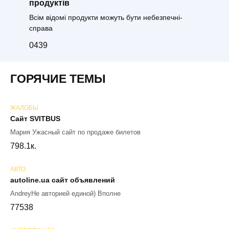
продуктів
Всім відомі продукти можуть бути небезпечні-
справа
0
439
ГОРЯЧИЕ ТЕМЫ
ЖАЛОБЫ
Сайт SVITBUS
Мария Ужасный сайт по продаже билетов
79
8.1к.
АВТО
autoline.ua сайт объявлений
AndreyНе авторией единой) Вполне
77
538