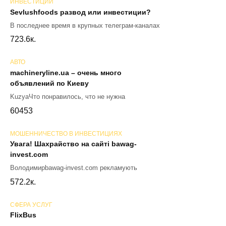
ИНВЕСТИЦИИ
Sevlushfoods развод или инвестиции?
В последнее время в крупных телеграм-каналах
72
3.6к.
АВТО
machineryline.ua – очень много
объявлений по Киеву
KuzyaЧто понравилось, что не нужна
60
453
МОШЕННИЧЕСТВО В ИНВЕСТИЦИЯХ
Увага! Шахрайство на сайті bawag-
invest.com
Володимирbawag-invest.com рекламують
57
2.2к.
СФЕРА УСЛУГ
FlixBus