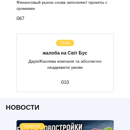
Финансовый рынок снова заполняют проекты с
громкими
0
67
SCAM
жалоба на Світ Бус
ДаріяЖахлива компанія та абсолютно
неадекватні умови
0
10
НОВОСТИ
НОВОСТИ