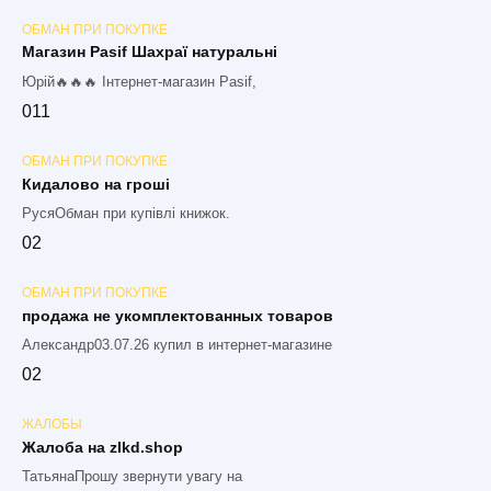
ОБМАН ПРИ ПОКУПКЕ
Магазин Pasif Шахраї натуральні
Юрій🔥🔥🔥 Інтернет-магазин Pasif,
0
11
ОБМАН ПРИ ПОКУПКЕ
Кидалово на гроші
РусяОбман при купівлі книжок.
0
2
ОБМАН ПРИ ПОКУПКЕ
продажа не укомплектованных товаров
Александр03.07.26 купил в интернет-магазине
0
2
ЖАЛОБЫ
Жалоба на zlkd.shop
ТатьянаПрошу звернути увагу на