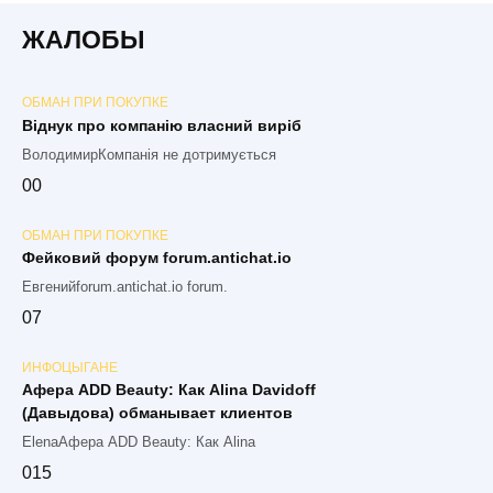
ЖАЛОБЫ
ОБМАН ПРИ ПОКУПКЕ
Віднук про компанію власний виріб
ВолодимирКомпанія не дотримується
0
0
ОБМАН ПРИ ПОКУПКЕ
Фейковий форум forum.antichat.io
Евгенийforum.antichat.io forum.
0
7
ИНФОЦЫГАНЕ
Афера ADD Beauty: Как Alina Davidoff
(Давыдова) обманывает клиентов
ElenaАфера ADD Beauty: Как Alina
0
15