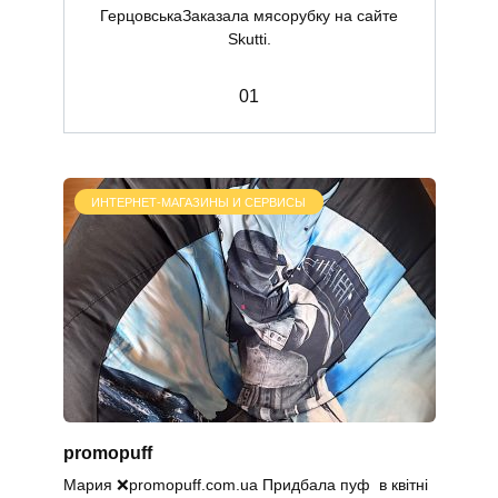
ГерцовськаЗаказала мясорубку на сайте
Skutti.
0
1
ИНТЕРНЕТ-МАГАЗИНЫ И СЕРВИСЫ
promopuff
Мария ❌promopuff.com.uа Придбала пуф в квітні