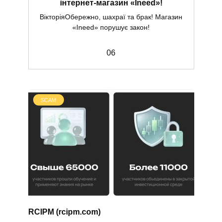
інтернет-магазин «Ineed»!
ВікторіяОбережно, шахраї та брак! Магазин
«Ineed» порушує закон!
0
6
SCAM
RCIPM (rcipm.com)