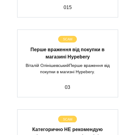
0
15
SCAM
Перше враження від покупки в
магазині Hypebery
Віталій ОлінішевськийПерше враження від
покупки в магизні Hypebery.
0
3
SCAM
Категорично НЕ рекомендую