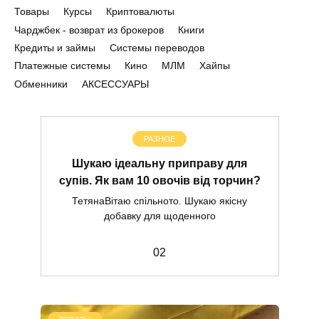
Товары
Курсы
Криптовалюты
Чарджбек - возврат из брокеров
Книги
Кредиты и займы
Системы переводов
Платежные системы
Кино
МЛМ
Хайпы
Обменники
АКСЕССУАРЫ
РАЗНОЕ
Шукаю ідеальну приправу для
супів. Як вам 10 овочів від торчин?
ТетянаВітаю спільното. Шукаю якісну
добавку для щоденного
0
2