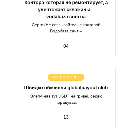
Контора которая не ремонтирует, а
уничтожает скважины –
vodabaza.com.ua
СергейНе связывайтесь с конторой
Водобаза сайт –
0
4
КРИПТОВАЛЮТЫ
Швидко обміняли globalpayout.club
ОлегМіняв тут USDT на гривні, сервіс
порадував.
1
3