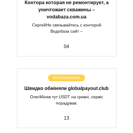
Контора которая не ремонтирует, а
уничтожает скважины –
vodabaza.com.ua
СергейНе связывайтесь с конторой
Водобаза сайт –
0
4
КРИПТОВАЛЮТЫ
Швидко обміняли globalpayout.club
ОлегМіняв тут USDT на гривні, сервіс
порадував.
1
3