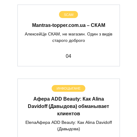
SCAM
Mantras-topper.com.ua – СКАМ
АлексейЦе СКАМ, не магазин. Один з видів
старого доброго
0
4
ИНФОЦЫГАНЕ
Афера ADD Beauty: Как Alina
Davidoff (Давыдова) обманывает
клиентов
ElenaАфера ADD Beauty: Как Alina Davidoff
(Давыдова)