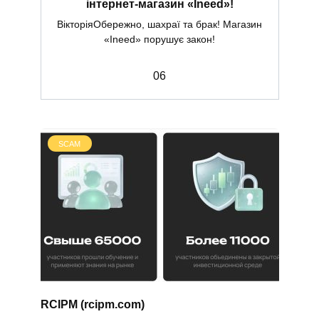
інтернет-магазин «Ineed»!
ВікторіяОбережно, шахраї та брак! Магазин
«Ineed» порушує закон!
0
6
SCAM
RCIPM (rcipm.com)