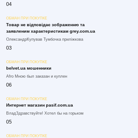
0
4
ОБМАН ПРИ ПОКУПКЕ
Товар не відповідає зображенню та
заявленим характеристикам grey.com.ua
ОлександрКупував Тумбочка приліжкова
0
3
ОБМАН ПРИ ПОКУПКЕ
belvet.ua мошенники
Afro Мною был заказан и куплен
0
6
ОБМАН ПРИ ПОКУПКЕ
Интернет магазин pasif.com.ua
ВладЗдравствуйте! Хотел бы на горьком
0
5
ОБМАН ПРИ ПОКУПКЕ