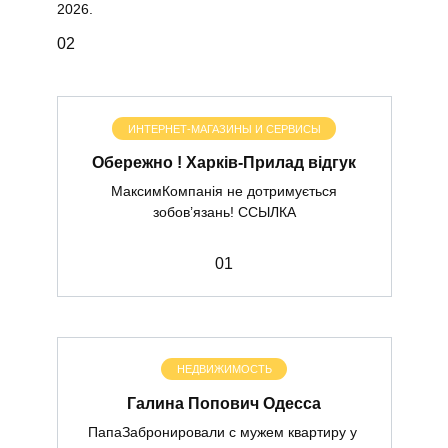
2026.
0
2
ИНТЕРНЕТ-МАГАЗИНЫ И СЕРВИСЫ
Обережно ! Харків-Прилад відгук
МаксимКомпанія не дотримується
зобов’язань! ССЫЛКА
0
1
НЕДВИЖИМОСТЬ
Галина Попович Одесса
ПапаЗабронировали с мужем квартиру у