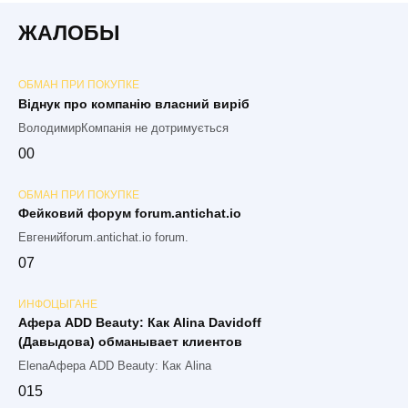
ЖАЛОБЫ
ОБМАН ПРИ ПОКУПКЕ
Віднук про компанію власний виріб
ВолодимирКомпанія не дотримується
0
0
ОБМАН ПРИ ПОКУПКЕ
Фейковий форум forum.antichat.io
Евгенийforum.antichat.io forum.
0
7
ИНФОЦЫГАНЕ
Афера ADD Beauty: Как Alina Davidoff
(Давыдова) обманывает клиентов
ElenaАфера ADD Beauty: Как Alina
0
15