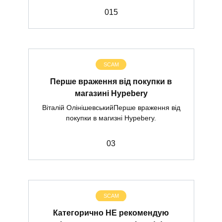
0
15
SCAM
Перше враження від покупки в
магазині Hypebery
Віталій ОлінішевськийПерше враження від
покупки в магизні Hypebery.
0
3
SCAM
Категорично НЕ рекомендую