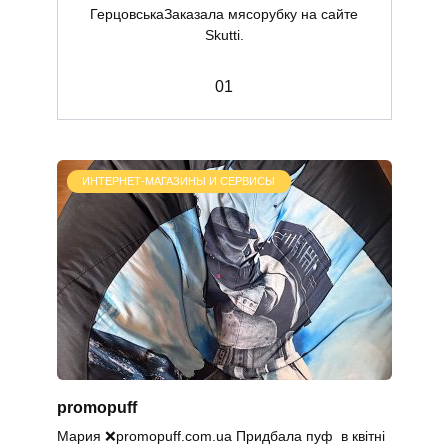
ГерцовськаЗаказала мясорубку на сайте
Skutti.
0
1
ИНТЕРНЕТ-МАГАЗИНЫ И СЕРВИСЫ
promopuff
Мария ❌promopuff.com.uа Придбала пуф в квітні