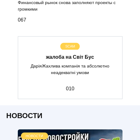
Финансовый рынок снова заполняют проекты с
громкими
0
67
SCAM
жалоба на Світ Бус
ДаріяЖахлива компанія та абсолютно
неадекватні умови
0
10
НОВОСТИ
НОВОСТИ