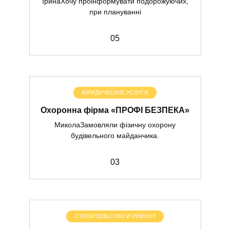
ІринаХочу проінформувати подорожуючих,
при плануванні
0
5
ЮРИДИЧЕСКИЕ УСЛУГИ
Охоронна фірма «ПРОФІ БЕЗПЕКА»
МиколаЗамовляли фізичну охорону
будівельного майданчика.
0
3
СТРОИТЕЛЬСТВО И РЕМОНТ