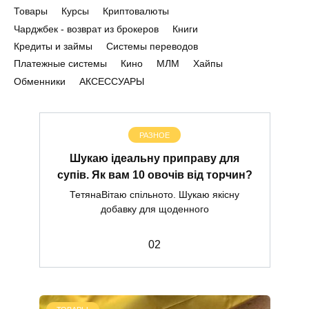
Товары
Курсы
Криптовалюты
Чарджбек - возврат из брокеров
Книги
Кредиты и займы
Системы переводов
Платежные системы
Кино
МЛМ
Хайпы
Обменники
АКСЕССУАРЫ
РАЗНОЕ
Шукаю ідеальну приправу для
супів. Як вам 10 овочів від торчин?
ТетянаВітаю спільното. Шукаю якісну
добавку для щоденного
0
2