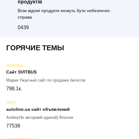
продуктів
Всім відомі продукти можуть бути небезпечні-
справа
0
439
ГОРЯЧИЕ ТЕМЫ
ЖАЛОБЫ
Сайт SVITBUS
Мария Ужасный сайт по продаже билетов
79
8.1к.
АВТО
autoline.ua сайт объявлений
AndreyНе авторией единой) Вполне
77
538