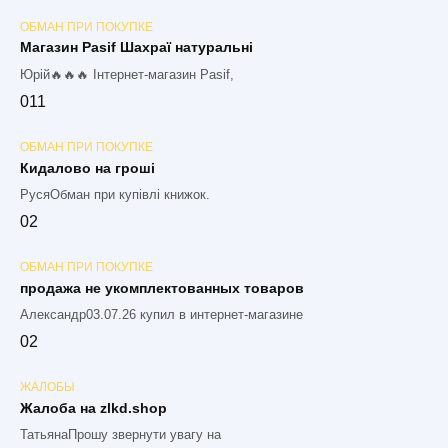
ОБМАН ПРИ ПОКУПКЕ
Магазин Pasif Шахраї натуральні
Юрій🔥🔥🔥 Інтернет-магазин Pasif,
0
11
ОБМАН ПРИ ПОКУПКЕ
Кидалово на гроші
РусяОбман при купівлі книжок.
0
2
ОБМАН ПРИ ПОКУПКЕ
продажа не укомплектованных товаров
Александр03.07.26 купил в интернет-магазине
0
2
ЖАЛОБЫ
Жалоба на zlkd.shop
ТатьянаПрошу звернути увагу на