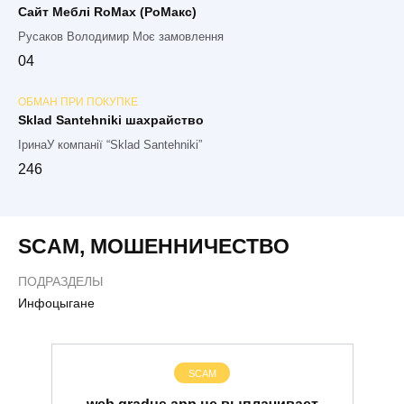
Сайт Меблі RoMax (РоМакс)
Русаков Володимир Моє замовлення
0
4
ОБМАН ПРИ ПОКУПКЕ
Sklad Santehniki шахрайство
ІринаУ компанії “Sklad Santehniki”
2
46
SCAM
,
МОШЕННИЧЕСТВО
ПОДРАЗДЕЛЫ
Инфоцыгане
SCAM
web.gradus.app не выплачивает