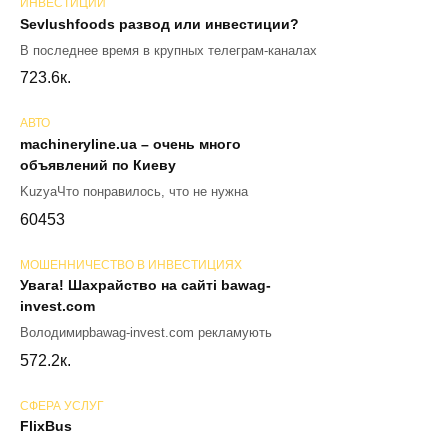
ИНВЕСТИЦИИ
Sevlushfoods развод или инвестиции?
В последнее время в крупных телеграм-каналах
72
3.6к.
АВТО
machineryline.ua – очень много
объявлений по Киеву
KuzyaЧто понравилось, что не нужна
60
453
МОШЕННИЧЕСТВО В ИНВЕСТИЦИЯХ
Увага! Шахрайство на сайті bawag-
invest.com
Володимирbawag-invest.com рекламують
57
2.2к.
СФЕРА УСЛУГ
FlixBus