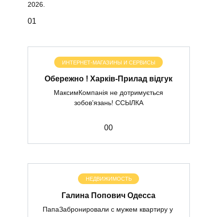
2026.
0
1
ИНТЕРНЕТ-МАГАЗИНЫ И СЕРВИСЫ
Обережно ! Харків-Прилад відгук
МаксимКомпанія не дотримується
зобов’язань! ССЫЛКА
0
0
НЕДВИЖИМОСТЬ
Галина Попович Одесса
ПапаЗабронировали с мужем квартиру у