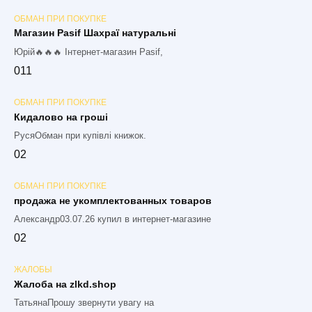
ОБМАН ПРИ ПОКУПКЕ
Магазин Pasif Шахраї натуральні
Юрій🔥🔥🔥 Інтернет-магазин Pasif,
0
11
ОБМАН ПРИ ПОКУПКЕ
Кидалово на гроші
РусяОбман при купівлі книжок.
0
2
ОБМАН ПРИ ПОКУПКЕ
продажа не укомплектованных товаров
Александр03.07.26 купил в интернет-магазине
0
2
ЖАЛОБЫ
Жалоба на zlkd.shop
ТатьянаПрошу звернути увагу на