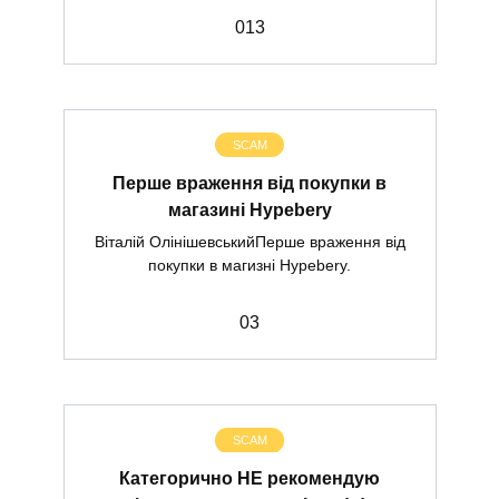
0
13
SCAM
Перше враження від покупки в
магазині Hypebery
Віталій ОлінішевськийПерше враження від
покупки в магизні Hypebery.
0
3
SCAM
Категорично НЕ рекомендую