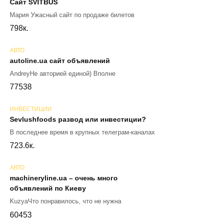
Сайт SVITBUS
Мария Ужасный сайт по продаже билетов
79
8к.
АВТО
autoline.ua сайт объявлений
AndreyНе авторией единой) Вполне
77
538
ИНВЕСТИЦИИ
Sevlushfoods развод или инвестиции?
В последнее время в крупных телеграм-каналах
72
3.6к.
АВТО
machineryline.ua – очень много
объявлений по Киеву
KuzyaЧто понравилось, что не нужна
60
453