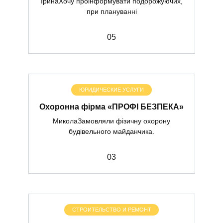
ІринаХочу проінформувати подорожуючих,
при плануванні
0
5
ЮРИДИЧЕСКИЕ УСЛУГИ
Охоронна фірма «ПРОФІ БЕЗПЕКА»
МиколаЗамовляли фізичну охорону
будівельного майданчика.
0
3
СТРОИТЕЛЬСТВО И РЕМОНТ