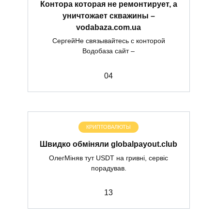
Контора которая не ремонтирует, а
уничтожает скважины –
vodabaza.com.ua
СергейНе связывайтесь с конторой
Водобаза сайт –
0
4
КРИПТОВАЛЮТЫ
Швидко обміняли globalpayout.club
ОлегМіняв тут USDT на гривні, сервіс
порадував.
1
3