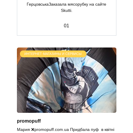
ГерцовськаЗаказала мясорубку на сайте
Skutti.
0
1
ИНТЕРНЕТ-МАГАЗИНЫ И СЕРВИСЫ
promopuff
Мария ❌promopuff.com.uа Придбала пуф в квітні