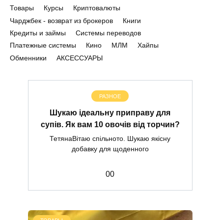
Товары
Курсы
Криптовалюты
Чарджбек - возврат из брокеров
Книги
Кредиты и займы
Системы переводов
Платежные системы
Кино
МЛМ
Хайпы
Обменники
АКСЕССУАРЫ
РАЗНОЕ
Шукаю ідеальну приправу для
супів. Як вам 10 овочів від торчин?
ТетянаВітаю спільното. Шукаю якісну
добавку для щоденного
0
0