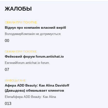
ЖАЛОБЫ
ОБМАН ПРИ ПОКУПКЕ
Віднук про компанію власний виріб
ВолодимирКомпанія не дотримується
0
0
ОБМАН ПРИ ПОКУПКЕ
Фейковий форум forum.antichat.io
Евгенийforum.antichat.io forum.
0
7
ИНФОЦЫГАНЕ
Афера ADD Beauty: Как Alina Davidoff
(Давыдова) обманывает клиентов
ElenaАфера ADD Beauty: Как Alina
0
13