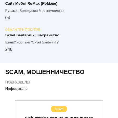
Сайт Меблі RoMax (РоМакс)
Русаков Володимир Моє замовлення
0
4
ОБМАН ПРИ ПОКУПКЕ
Sklad Santehniki шахрайство
ІринаУ компанії “Sklad Santehniki”
2
40
SCAM
,
МОШЕННИЧЕСТВО
ПОДРАЗДЕЛЫ
Инфоцыгане
SCAM
web.gradus.app не выплачивает