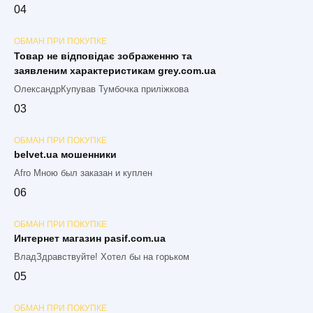
0
4
ОБМАН ПРИ ПОКУПКЕ
Товар не відповідає зображенню та
заявленим характеристикам grey.com.ua
ОлександрКупував Тумбочка приліжкова
0
3
ОБМАН ПРИ ПОКУПКЕ
belvet.ua мошенники
Afro Мною был заказан и куплен
0
6
ОБМАН ПРИ ПОКУПКЕ
Интернет магазин pasif.com.ua
ВладЗдравствуйте! Хотел бы на горьком
0
5
ОБМАН ПРИ ПОКУПКЕ