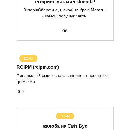
інтернет-магазин «Ineed»!
ВікторіяОбережно, шахраї та брак! Магазин
«Ineed» порушує закон!
0
6
SCAM
RCIPM (rcipm.com)
Финансовый рынок снова заполняют проекты с
громкими
0
67
SCAM
жалоба на Світ Бус