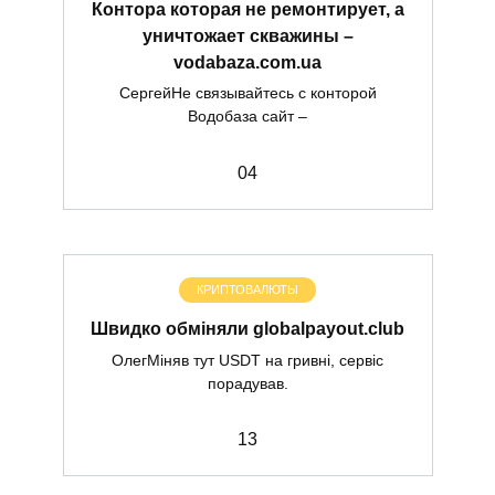
Контора которая не ремонтирует, а
уничтожает скважины –
vodabaza.com.ua
СергейНе связывайтесь с конторой
Водобаза сайт –
0
4
КРИПТОВАЛЮТЫ
Швидко обміняли globalpayout.club
ОлегМіняв тут USDT на гривні, сервіс
порадував.
1
3