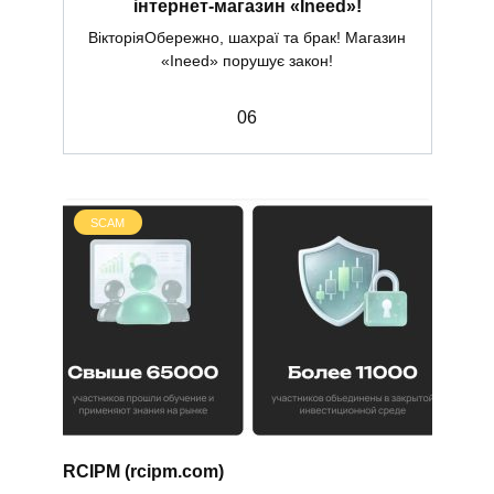
інтернет-магазин «Ineed»!
ВікторіяОбережно, шахраї та брак! Магазин
«Ineed» порушує закон!
0
6
SCAM
RCIPM (rcipm.com)