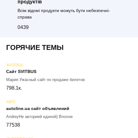
продуктів
Всім відомі продукти можуть бути небезпечні-
справа
0
439
ГОРЯЧИЕ ТЕМЫ
ЖАЛОБЫ
Сайт SVITBUS
Мария Ужасный сайт по продаже билетов
79
8.1к.
АВТО
autoline.ua сайт объявлений
AndreyНе авторией единой) Вполне
77
538