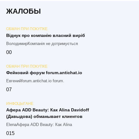
ЖАЛОБЫ
ОБМАН ПРИ ПОКУПКЕ
Віднук про компанію власний виріб
ВолодимирКомпанія не дотримується
0
0
ОБМАН ПРИ ПОКУПКЕ
Фейковий форум forum.antichat.io
Евгенийforum.antichat.io forum.
0
7
ИНФОЦЫГАНЕ
Афера ADD Beauty: Как Alina Davidoff
(Давыдова) обманывает клиентов
ElenaАфера ADD Beauty: Как Alina
0
15