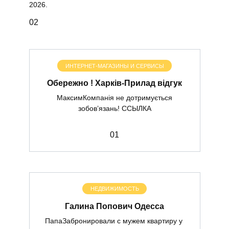
2026.
0
2
ИНТЕРНЕТ-МАГАЗИНЫ И СЕРВИСЫ
Обережно ! Харків-Прилад відгук
МаксимКомпанія не дотримується
зобов’язань! ССЫЛКА
0
1
НЕДВИЖИМОСТЬ
Галина Попович Одесса
ПапаЗабронировали с мужем квартиру у