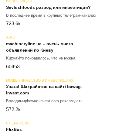
ИНВЕСТИЦИИ
Sevlushfoods развод или инвестиции?
В последнее время в крупных телеграм-каналах
72
3.6к.
АВТО
machineryline.ua – очень много
объявлений по Киеву
KuzyaЧто понравилось, что не нужна
60
453
МОШЕННИЧЕСТВО В ИНВЕСТИЦИЯХ
Увага! Шахрайство на сайті bawag-
invest.com
Володимирbawag-invest.com рекламують
57
2.2к.
СФЕРА УСЛУГ
FlixBus