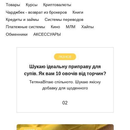
Товары
Курсы
Криптовалюты
Чарджбек - возврат из брокеров
Книги
Кредиты и займы
Системы переводов
Платежные системы
Кино
МЛМ
Хайпы
Обменники
АКСЕССУАРЫ
РАЗНОЕ
Шукаю ідеальну приправу для
супів. Як вам 10 овочів від торчин?
ТетянаВітаю спільното. Шукаю якісну
добавку для щоденного
0
2