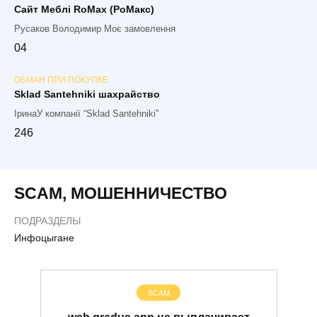
Сайт Меблі RoMax (РоМакс)
Русаков Володимир Моє замовлення
0
4
ОБМАН ПРИ ПОКУПКЕ
Sklad Santehniki шахрайство
ІринаУ компанії “Sklad Santehniki”
2
46
SCAM
,
МОШЕННИЧЕСТВО
ПОДРАЗДЕЛЫ
Инфоцыгане
SCAM
web.gradus.app не выплачивает