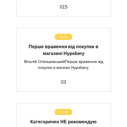
0
15
SCAM
Перше враження від покупки в
магазині Hypebery
Віталій ОлінішевськийПерше враження від
покупки в магизні Hypebery.
0
3
SCAM
Категорично НЕ рекомендую