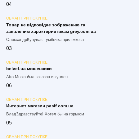
0
4
ОБМАН ПРИ ПОКУПКЕ
Товар не відповідає зображенню та
заявленим характеристикам grey.com.ua
ОлександрКупував Тумбочка приліжкова
0
3
ОБМАН ПРИ ПОКУПКЕ
belvet.ua мошенники
Afro Мною был заказан и куплен
0
6
ОБМАН ПРИ ПОКУПКЕ
Интернет магазин pasif.com.ua
ВладЗдравствуйте! Хотел бы на горьком
0
5
ОБМАН ПРИ ПОКУПКЕ