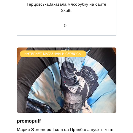
ГерцовськаЗаказала мясорубку на сайте
Skutti.
0
1
ИНТЕРНЕТ-МАГАЗИНЫ И СЕРВИСЫ
promopuff
Мария ❌promopuff.com.uа Придбала пуф в квітні