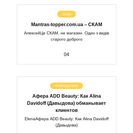
SCAM
Mantras-topper.com.ua – СКАМ
АлексейЦе СКАМ, не магазин. Один з видів
старого доброго
0
4
ИНФОЦЫГАНЕ
Афера ADD Beauty: Как Alina
Davidoff (Давыдова) обманывает
клиентов
ElenaАфера ADD Beauty: Как Alina Davidoff
(Давыдова)