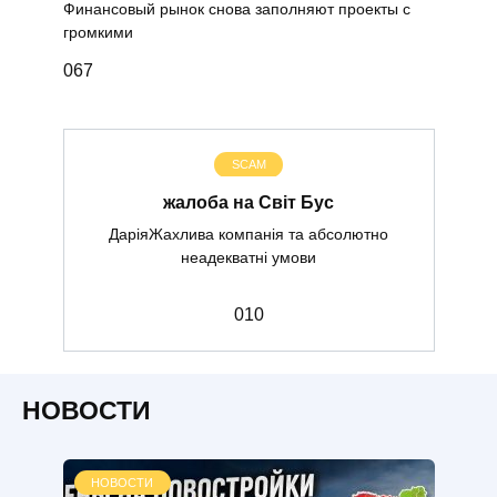
Финансовый рынок снова заполняют проекты с
громкими
0
67
SCAM
жалоба на Світ Бус
ДаріяЖахлива компанія та абсолютно
неадекватні умови
0
10
НОВОСТИ
НОВОСТИ