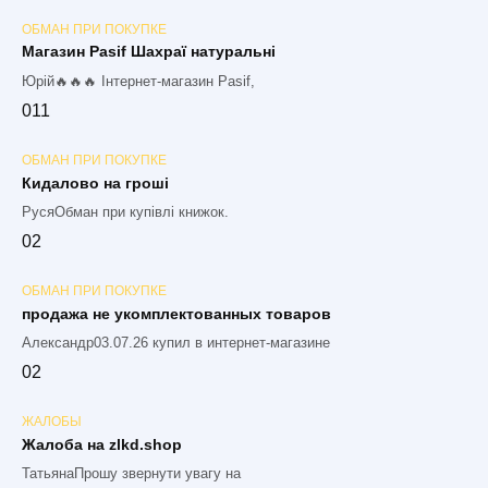
ОБМАН ПРИ ПОКУПКЕ
Магазин Pasif Шахраї натуральні
Юрій🔥🔥🔥 Інтернет-магазин Pasif,
0
11
ОБМАН ПРИ ПОКУПКЕ
Кидалово на гроші
РусяОбман при купівлі книжок.
0
2
ОБМАН ПРИ ПОКУПКЕ
продажа не укомплектованных товаров
Александр03.07.26 купил в интернет-магазине
0
2
ЖАЛОБЫ
Жалоба на zlkd.shop
ТатьянаПрошу звернути увагу на