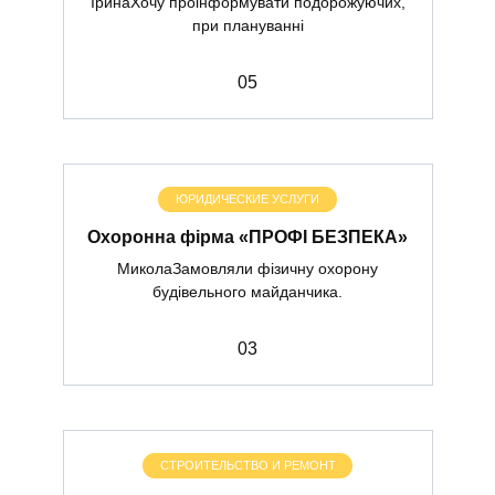
ІринаХочу проінформувати подорожуючих,
при плануванні
0
5
ЮРИДИЧЕСКИЕ УСЛУГИ
Охоронна фірма «ПРОФІ БЕЗПЕКА»
МиколаЗамовляли фізичну охорону
будівельного майданчика.
0
3
СТРОИТЕЛЬСТВО И РЕМОНТ