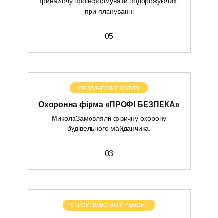
ІринаХочу проінформувати подорожуючих,
при плануванні
0
5
ЮРИДИЧЕСКИЕ УСЛУГИ
Охоронна фірма «ПРОФІ БЕЗПЕКА»
МиколаЗамовляли фізичну охорону
будівельного майданчика.
0
3
СТРОИТЕЛЬСТВО И РЕМОНТ