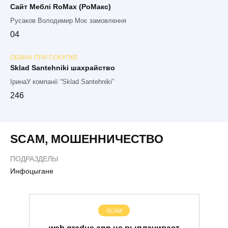
Сайт Меблі RoMax (РоМакс)
Русаков Володимир Моє замовлення
0
4
ОБМАН ПРИ ПОКУПКЕ
Sklad Santehniki шахрайство
ІринаУ компанії “Sklad Santehniki”
2
46
SCAM
,
МОШЕННИЧЕСТВО
ПОДРАЗДЕЛЫ
Инфоцыгане
SCAM
web.gradus.app не выплачивает