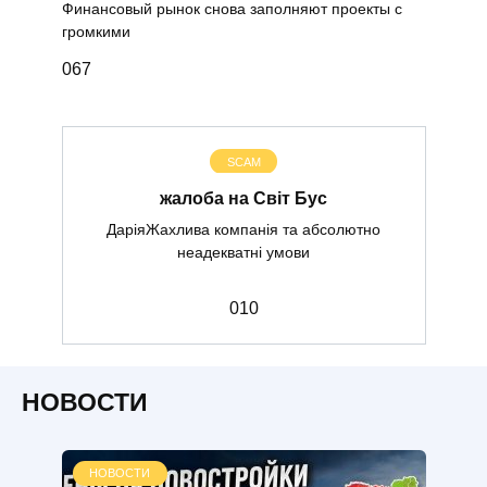
Финансовый рынок снова заполняют проекты с
громкими
0
67
SCAM
жалоба на Світ Бус
ДаріяЖахлива компанія та абсолютно
неадекватні умови
0
10
НОВОСТИ
НОВОСТИ