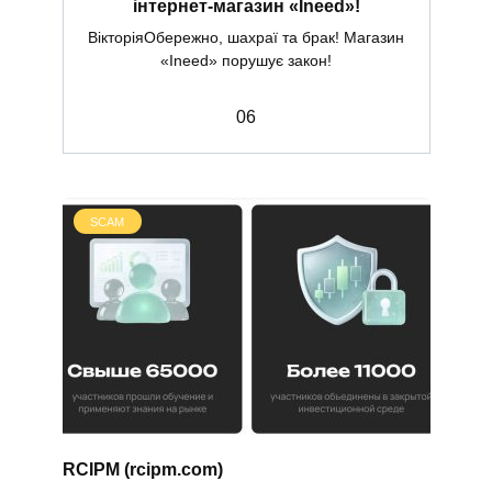
інтернет-магазин «Ineed»!
ВікторіяОбережно, шахраї та брак! Магазин
«Ineed» порушує закон!
0
6
SCAM
RCIPM (rcipm.com)