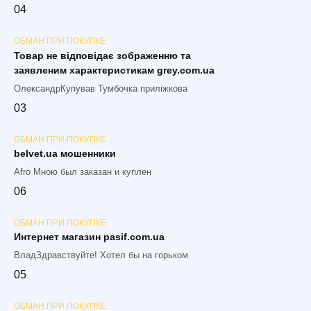
0
4
ОБМАН ПРИ ПОКУПКЕ
Товар не відповідає зображенню та
заявленим характеристикам grey.com.ua
ОлександрКупував Тумбочка приліжкова
0
3
ОБМАН ПРИ ПОКУПКЕ
belvet.ua мошенники
Afro Мною был заказан и куплен
0
6
ОБМАН ПРИ ПОКУПКЕ
Интернет магазин pasif.com.ua
ВладЗдравствуйте! Хотел бы на горьком
0
5
ОБМАН ПРИ ПОКУПКЕ