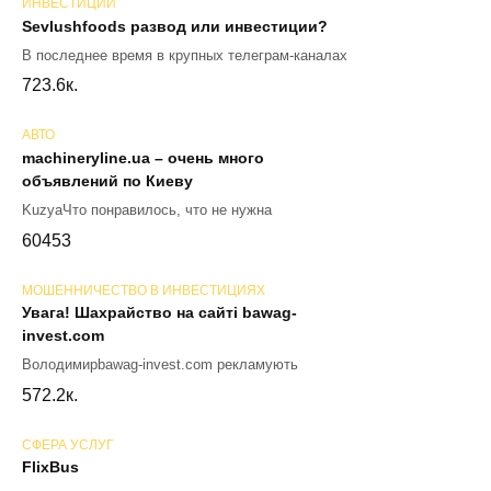
ИНВЕСТИЦИИ
Sevlushfoods развод или инвестиции?
В последнее время в крупных телеграм-каналах
72
3.6к.
АВТО
machineryline.ua – очень много
объявлений по Киеву
KuzyaЧто понравилось, что не нужна
60
453
МОШЕННИЧЕСТВО В ИНВЕСТИЦИЯХ
Увага! Шахрайство на сайті bawag-
invest.com
Володимирbawag-invest.com рекламують
57
2.2к.
СФЕРА УСЛУГ
FlixBus