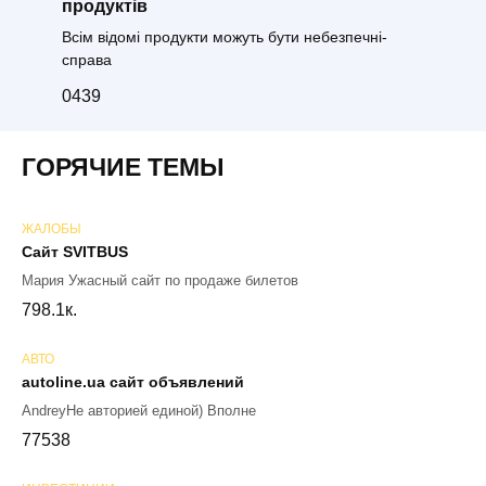
продуктів
Всім відомі продукти можуть бути небезпечні-
справа
0
439
ГОРЯЧИЕ ТЕМЫ
ЖАЛОБЫ
Сайт SVITBUS
Мария Ужасный сайт по продаже билетов
79
8.1к.
АВТО
autoline.ua сайт объявлений
AndreyНе авторией единой) Вполне
77
538