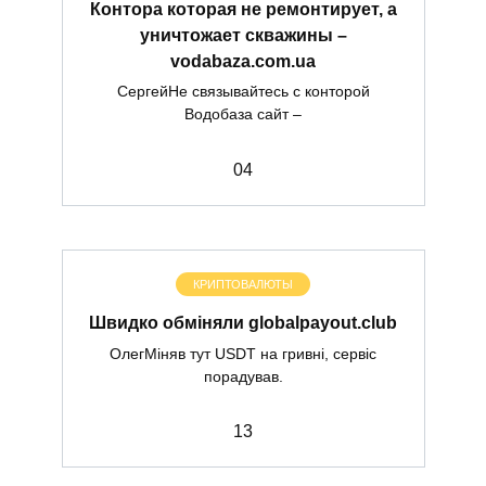
Контора которая не ремонтирует, а
уничтожает скважины –
vodabaza.com.ua
СергейНе связывайтесь с конторой
Водобаза сайт –
0
4
КРИПТОВАЛЮТЫ
Швидко обміняли globalpayout.club
ОлегМіняв тут USDT на гривні, сервіс
порадував.
1
3