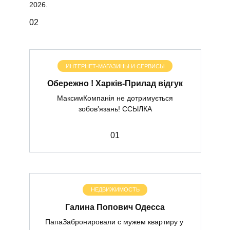
2026.
0
2
ИНТЕРНЕТ-МАГАЗИНЫ И СЕРВИСЫ
Обережно ! Харків-Прилад відгук
МаксимКомпанія не дотримується
зобов’язань! ССЫЛКА
0
1
НЕДВИЖИМОСТЬ
Галина Попович Одесса
ПапаЗабронировали с мужем квартиру у