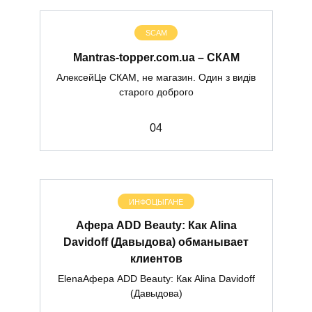
SCAM
Mantras-topper.com.ua – СКАМ
АлексейЦе СКАМ, не магазин. Один з видів
старого доброго
0
4
ИНФОЦЫГАНЕ
Афера ADD Beauty: Как Alina
Davidoff (Давыдова) обманывает
клиентов
ElenaАфера ADD Beauty: Как Alina Davidoff
(Давыдова)