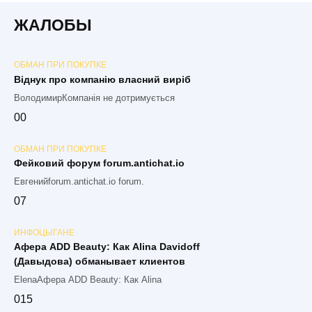
ЖАЛОБЫ
ОБМАН ПРИ ПОКУПКЕ
Віднук про компанію власний виріб
ВолодимирКомпанія не дотримується
0
0
ОБМАН ПРИ ПОКУПКЕ
Фейковий форум forum.antichat.io
Евгенийforum.antichat.io forum.
0
7
ИНФОЦЫГАНЕ
Афера ADD Beauty: Как Alina Davidoff
(Давыдова) обманывает клиентов
ElenaАфера ADD Beauty: Как Alina
0
15