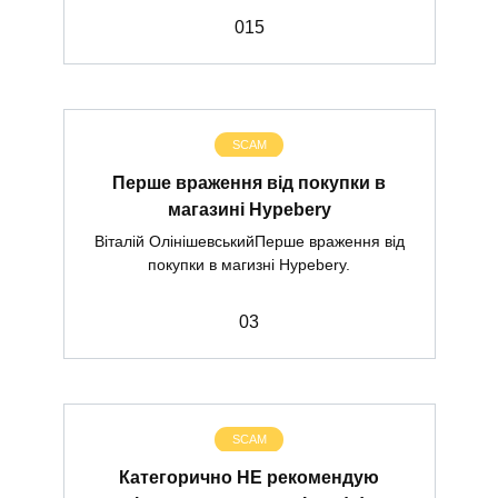
0
15
SCAM
Перше враження від покупки в
магазині Hypebery
Віталій ОлінішевськийПерше враження від
покупки в магизні Hypebery.
0
3
SCAM
Категорично НЕ рекомендую