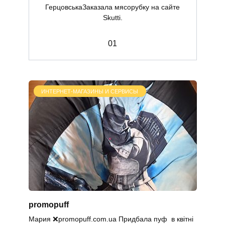
ГерцовськаЗаказала мясорубку на сайте
Skutti.
0
1
ИНТЕРНЕТ-МАГАЗИНЫ И СЕРВИСЫ
promopuff
Мария ❌promopuff.com.uа Придбала пуф в квітні