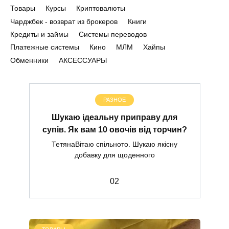
Товары
Курсы
Криптовалюты
Чарджбек - возврат из брокеров
Книги
Кредиты и займы
Системы переводов
Платежные системы
Кино
МЛМ
Хайпы
Обменники
АКСЕССУАРЫ
РАЗНОЕ
Шукаю ідеальну приправу для
супів. Як вам 10 овочів від торчин?
ТетянаВітаю спільното. Шукаю якісну
добавку для щоденного
0
2