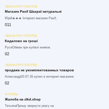
ОБМАН ПРИ ПОКУПКЕ
Магазин Pasif Шахраї натуральні
Юрій🔥🔥🔥 Інтернет-магазин Pasif,
0
11
ОБМАН ПРИ ПОКУПКЕ
Кидалово на гроші
РусяОбман при купівлі книжок.
0
2
ОБМАН ПРИ ПОКУПКЕ
продажа не укомплектованных товаров
Александр03.07.26 купил в интернет-магазине
0
2
ЖАЛОБЫ
Жалоба на zlkd.shop
ТатьянаПрошу звернути увагу на