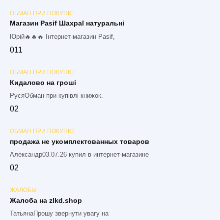
ОБМАН ПРИ ПОКУПКЕ
Магазин Pasif Шахраї натуральні
Юрій🔥🔥🔥 Інтернет-магазин Pasif,
0
11
ОБМАН ПРИ ПОКУПКЕ
Кидалово на гроші
РусяОбман при купівлі книжок.
0
2
ОБМАН ПРИ ПОКУПКЕ
продажа не укомплектованных товаров
Александр03.07.26 купил в интернет-магазине
0
2
ЖАЛОБЫ
Жалоба на zlkd.shop
ТатьянаПрошу звернути увагу на