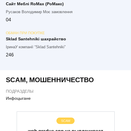
Сайт Меблі RoMax (РоМакс)
Русаков Володимир Моє замовлення
0
4
ОБМАН ПРИ ПОКУПКЕ
Sklad Santehniki шахрайство
ІринаУ компанії “Sklad Santehniki”
2
46
SCAM
,
МОШЕННИЧЕСТВО
ПОДРАЗДЕЛЫ
Инфоцыгане
SCAM
web.gradus.app не выплачивает