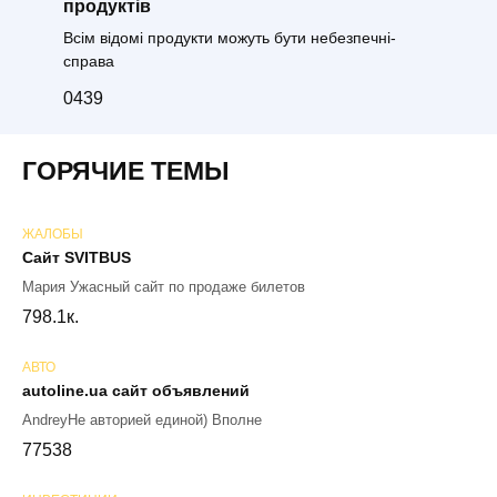
продуктів
Всім відомі продукти можуть бути небезпечні-
справа
0
439
ГОРЯЧИЕ ТЕМЫ
ЖАЛОБЫ
Сайт SVITBUS
Мария Ужасный сайт по продаже билетов
79
8.1к.
АВТО
autoline.ua сайт объявлений
AndreyНе авторией единой) Вполне
77
538