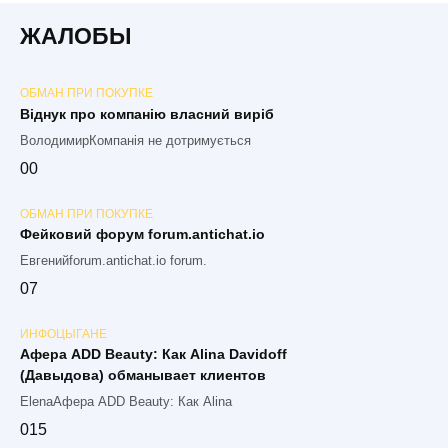
ЖАЛОБЫ
ОБМАН ПРИ ПОКУПКЕ
Віднук про компанію власний виріб
ВолодимирКомпанія не дотримується
0
0
ОБМАН ПРИ ПОКУПКЕ
Фейковий форум forum.antichat.io
Евгенийforum.antichat.io forum.
0
7
ИНФОЦЫГАНЕ
Афера ADD Beauty: Как Alina Davidoff
(Давыдова) обманывает клиентов
ElenaАфера ADD Beauty: Как Alina
0
15