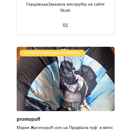
ГерцовськаЗаказала мясорубку на сайте
Skutti.
0
1
ИНТЕРНЕТ-МАГАЗИНЫ И СЕРВИСЫ
promopuff
Мария ❌promopuff.com.uа Придбала пуф в квітні