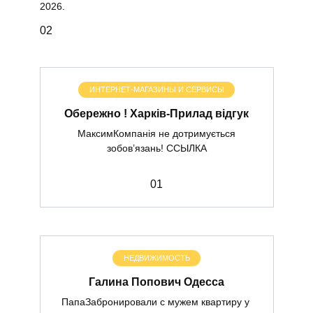
2026.
0
2
ИНТЕРНЕТ-МАГАЗИНЫ И СЕРВИСЫ
Обережно ! Харків-Прилад відгук
МаксимКомпанія не дотримується
зобов’язань! ССЫЛКА
0
1
НЕДВИЖИМОСТЬ
Галина Попович Одесса
ПапаЗабронировали с мужем квартиру у