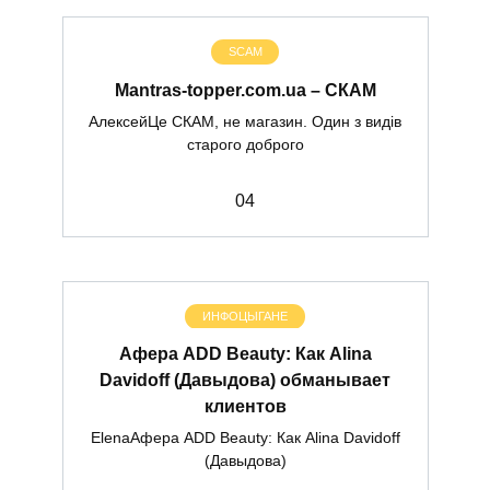
SCAM
Mantras-topper.com.ua – СКАМ
АлексейЦе СКАМ, не магазин. Один з видів
старого доброго
0
4
ИНФОЦЫГАНЕ
Афера ADD Beauty: Как Alina
Davidoff (Давыдова) обманывает
клиентов
ElenaАфера ADD Beauty: Как Alina Davidoff
(Давыдова)