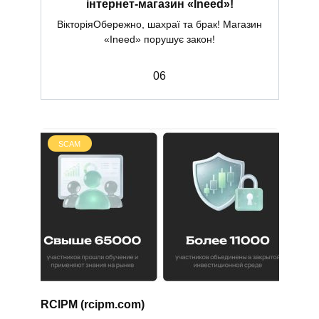
інтернет-магазин «Ineed»!
ВікторіяОбережно, шахраї та брак! Магазин
«Ineed» порушує закон!
0
6
SCAM
RCIPM (rcipm.com)