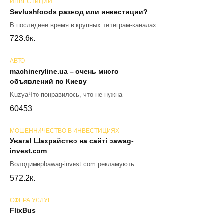
ИНВЕСТИЦИИ
Sevlushfoods развод или инвестиции?
В последнее время в крупных телеграм-каналах
72
3.6к.
АВТО
machineryline.ua – очень много
объявлений по Киеву
KuzyaЧто понравилось, что не нужна
60
453
МОШЕННИЧЕСТВО В ИНВЕСТИЦИЯХ
Увага! Шахрайство на сайті bawag-
invest.com
Володимирbawag-invest.com рекламують
57
2.2к.
СФЕРА УСЛУГ
FlixBus