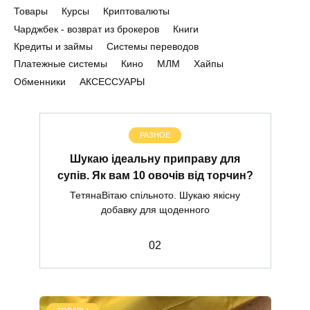
Товары
Курсы
Криптовалюты
Чарджбек - возврат из брокеров
Книги
Кредиты и займы
Системы переводов
Платежные системы
Кино
МЛМ
Хайпы
Обменники
АКСЕССУАРЫ
РАЗНОЕ
Шукаю ідеальну приправу для
супів. Як вам 10 овочів від торчин?
ТетянаВітаю спільното. Шукаю якісну
добавку для щоденного
0
2