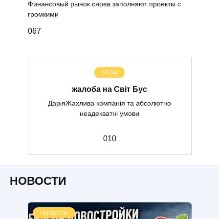
Финансовый рынок снова заполняют проекты с
громкими
0
67
SCAM
жалоба на Світ Бус
ДаріяЖахлива компанія та абсолютно
неадекватні умови
0
10
НОВОСТИ
НОВОСТИ