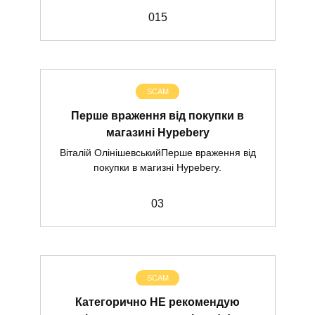
0
15
SCAM
Перше враження від покупки в
магазині Hypebery
Віталій ОлінішевськийПерше враження від
покупки в магизні Hypebery.
0
3
SCAM
Категорично НЕ рекомендую