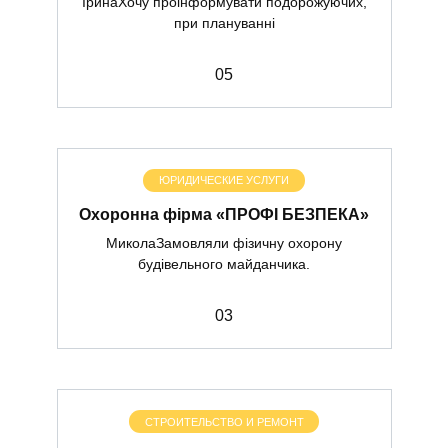
ІринаХочу проінформувати подорожуючих,
при плануванні
0
5
ЮРИДИЧЕСКИЕ УСЛУГИ
Охоронна фірма «ПРОФІ БЕЗПЕКА»
МиколаЗамовляли фізичну охорону
будівельного майданчика.
0
3
СТРОИТЕЛЬСТВО И РЕМОНТ