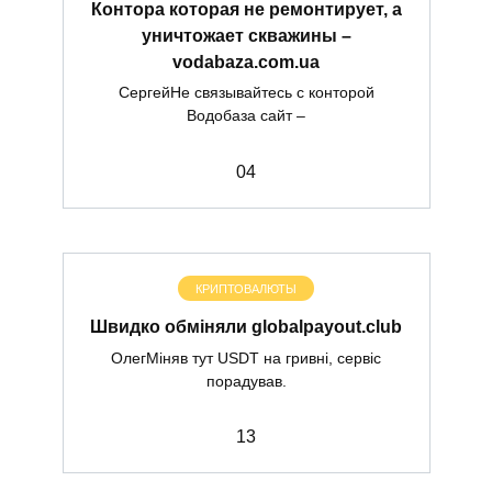
Контора которая не ремонтирует, а
уничтожает скважины –
vodabaza.com.ua
СергейНе связывайтесь с конторой
Водобаза сайт –
0
4
КРИПТОВАЛЮТЫ
Швидко обміняли globalpayout.club
ОлегМіняв тут USDT на гривні, сервіс
порадував.
1
3