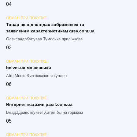
0
4
ОБМАН ПРИ ПОКУПКЕ
Товар не відповідає зображенню та
заявленим характеристикам grey.com.ua
ОлександрКупував Тумбочка приліжкова
0
3
ОБМАН ПРИ ПОКУПКЕ
belvet.ua мошенники
Afro Мною был заказан и куплен
0
6
ОБМАН ПРИ ПОКУПКЕ
Интернет магазин pasif.com.ua
ВладЗдравствуйте! Хотел бы на горьком
0
5
ОБМАН ПРИ ПОКУПКЕ