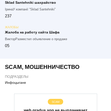
Sklad Santehniki шахрайство
ІринаУ компанії “Sklad Santehniki”
2
37
ЖАЛОБЫ
Жалоба на работу сайта Шафа
ВикторРазместил объявление о продаже
0
5
SCAM
,
МОШЕННИЧЕСТВО
ПОДРАЗДЕЛЫ
Инфоцыгане
SCAM
web.gradus.app не выплачивает