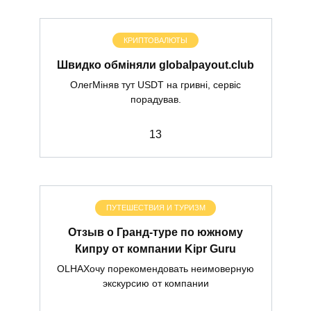
КРИПТОВАЛЮТЫ
Швидко обміняли globalpayout.club
ОлегМіняв тут USDT на гривні, сервіс
порадував.
1
3
ПУТЕШЕСТВИЯ И ТУРИЗМ
Отзыв о Гранд-туре по южному
Кипру от компании Kipr Guru
OLHAХочу порекомендовать неимоверную
экскурсию от компании