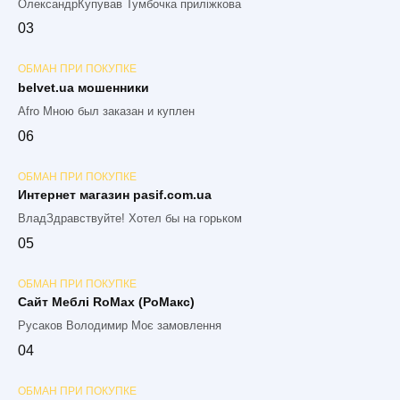
ОлександрКупував Тумбочка приліжкова
0
3
ОБМАН ПРИ ПОКУПКЕ
belvet.ua мошенники
Afro Мною был заказан и куплен
0
6
ОБМАН ПРИ ПОКУПКЕ
Интернет магазин pasif.com.ua
ВладЗдравствуйте! Хотел бы на горьком
0
5
ОБМАН ПРИ ПОКУПКЕ
Сайт Меблі RoMax (РоМакс)
Русаков Володимир Моє замовлення
0
4
ОБМАН ПРИ ПОКУПКЕ