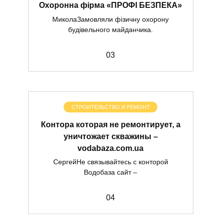
Охоронна фірма «ПРОФІ БЕЗПЕКА»
МиколаЗамовляли фізичну охорону
будівельного майданчика.
0
3
СТРОИТЕЛЬСТВО И РЕМОНТ
Контора которая не ремонтирует, а
уничтожает скважины –
vodabaza.com.ua
СергейНе связывайтесь с конторой
Водобаза сайт –
0
4