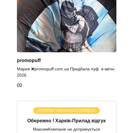
promopuff
Мария ❌promopuff.com.uа Придбала пуф в квітні
2026.
0
0
ИНТЕРНЕТ-МАГАЗИНЫ И СЕРВИСЫ
Обережно ! Харків-Прилад відгук
МаксимКомпанія не дотримується