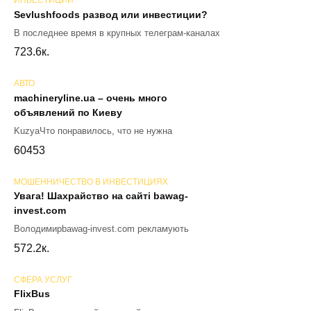
ИНВЕСТИЦИИ
Sevlushfoods развод или инвестиции?
В последнее время в крупных телеграм-каналах
72
3.6к.
АВТО
machineryline.ua – очень много
объявлений по Киеву
KuzyaЧто понравилось, что не нужна
60
453
МОШЕННИЧЕСТВО В ИНВЕСТИЦИЯХ
Увага! Шахрайство на сайті bawag-
invest.com
Володимирbawag-invest.com рекламують
57
2.2к.
СФЕРА УСЛУГ
FlixBus