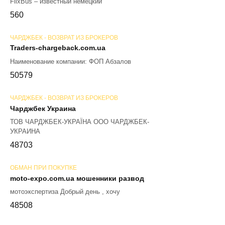
FlixBus – известный немецкий
56
0
ЧАРДЖБЕК - ВОЗВРАТ ИЗ БРОКЕРОВ
Traders-chargeback.com.ua
Наименование компании: ФОП Абзалов
50
579
ЧАРДЖБЕК - ВОЗВРАТ ИЗ БРОКЕРОВ
Чарджбек Украина
ТОВ ЧАРДЖБЕК-УКРАЇНА ООО ЧАРДЖБЕК-
УКРАИНА
48
703
ОБМАН ПРИ ПОКУПКЕ
moto-expo.com.ua мошенники развод
мотоэкспертиза Добрый день , хочу
48
508