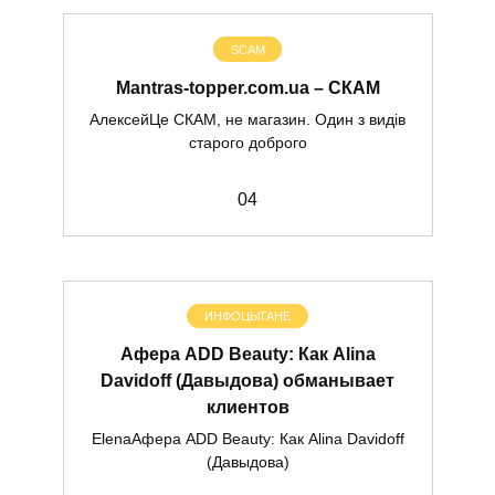
SCAM
Mantras-topper.com.ua – СКАМ
АлексейЦе СКАМ, не магазин. Один з видів
старого доброго
0
4
ИНФОЦЫГАНЕ
Афера ADD Beauty: Как Alina
Davidoff (Давыдова) обманывает
клиентов
ElenaАфера ADD Beauty: Как Alina Davidoff
(Давыдова)