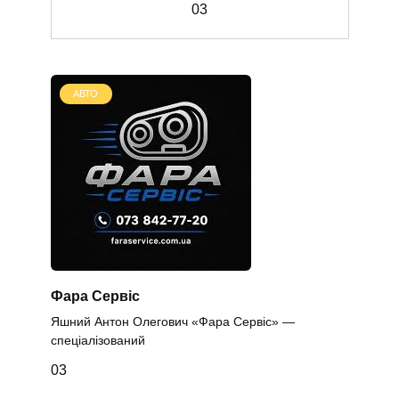
0
3
АВТО
Фара Сервіс
Яшний Антон Олегович «Фара Сервіс» —
спеціалізований
0
3