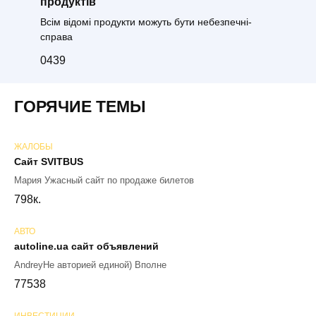
продуктів
Всім відомі продукти можуть бути небезпечні-
справа
0
439
ГОРЯЧИЕ ТЕМЫ
ЖАЛОБЫ
Сайт SVITBUS
Мария Ужасный сайт по продаже билетов
79
8к.
АВТО
autoline.ua сайт объявлений
AndreyНе авторией единой) Вполне
77
538