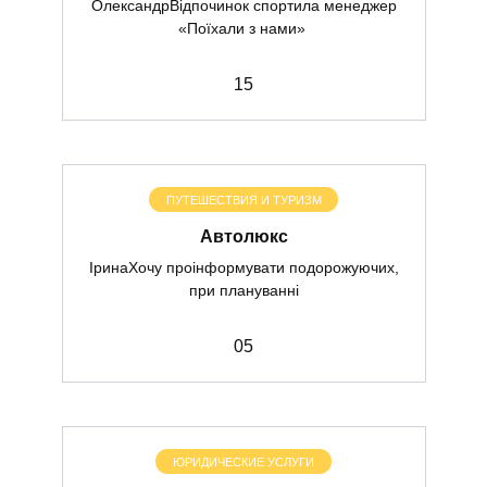
ОлександрВідпочинок спортила менеджер
«Поїхали з нами»
1
5
ПУТЕШЕСТВИЯ И ТУРИЗМ
Автолюкс
ІринаХочу проінформувати подорожуючих,
при плануванні
0
5
ЮРИДИЧЕСКИЕ УСЛУГИ