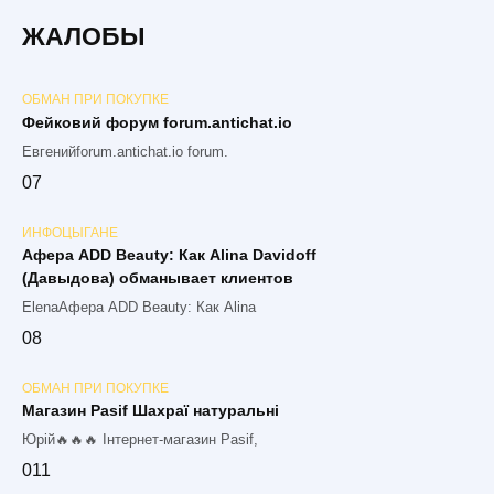
ЖАЛОБЫ
ОБМАН ПРИ ПОКУПКЕ
Фейковий форум forum.antichat.io
Евгенийforum.antichat.io forum.
0
7
ИНФОЦЫГАНЕ
Афера ADD Beauty: Как Alina Davidoff
(Давыдова) обманывает клиентов
ElenaАфера ADD Beauty: Как Alina
0
8
ОБМАН ПРИ ПОКУПКЕ
Магазин Pasif Шахраї натуральні
Юрій🔥🔥🔥 Інтернет-магазин Pasif,
0
11