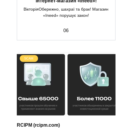
інтернет-магазин «Ineed»!
ВікторіяОбережно, шахраї та брак! Магазин
«Ineed» порушує закон!
0
6
SCAM
RCIPM (rcipm.com)