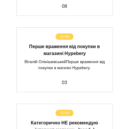
0
8
SCAM
Перше враження від покупки в
магазині Hypebery
Віталій ОлінішевськийПерше враження від
покупки в магизні Hypebery.
0
3
SCAM
Категорично НЕ рекомендую