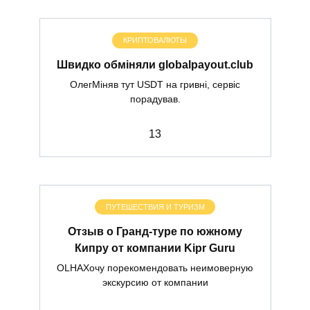
КРИПТОВАЛЮТЫ
Швидко обміняли globalpayout.club
ОлегМіняв тут USDT на гривні, сервіс
порадував.
1
3
ПУТЕШЕСТВИЯ И ТУРИЗМ
Отзыв о Гранд-туре по южному
Кипру от компании Kipr Guru
OLHAХочу порекомендовать неимоверную
экскурсию от компании