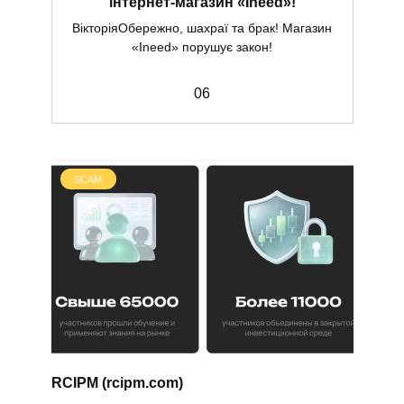
інтернет-магазин «Ineed»!
ВікторіяОбережно, шахраї та брак! Магазин
«Ineed» порушує закон!
0
6
SCAM
RCIPM (rcipm.com)