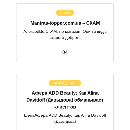
SCAM
Mantras-topper.com.ua – СКАМ
АлексейЦе СКАМ, не магазин. Один з видів
старого доброго
0
4
ИНФОЦЫГАНЕ
Афера ADD Beauty: Как Alina
Davidoff (Давыдова) обманывает
клиентов
ElenaАфера ADD Beauty: Как Alina Davidoff
(Давыдова)