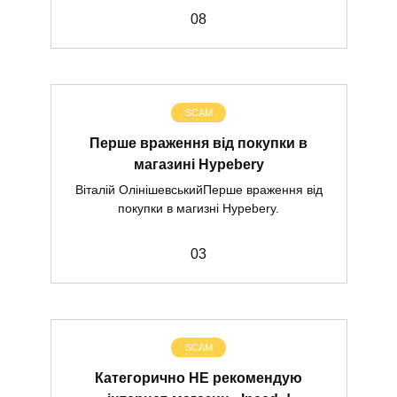
0
8
SCAM
Перше враження від покупки в
магазині Hypebery
Віталій ОлінішевськийПерше враження від
покупки в магизні Hypebery.
0
3
SCAM
Категорично НЕ рекомендую