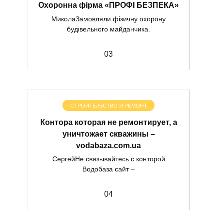
Охоронна фірма «ПРОФІ БЕЗПЕКА»
МиколаЗамовляли фізичну охорону
будівельного майданчика.
0
3
СТРОИТЕЛЬСТВО И РЕМОНТ
Контора которая не ремонтирует, а
уничтожает скважины –
vodabaza.com.ua
СергейНе связывайтесь с конторой
Водобаза сайт –
0
4