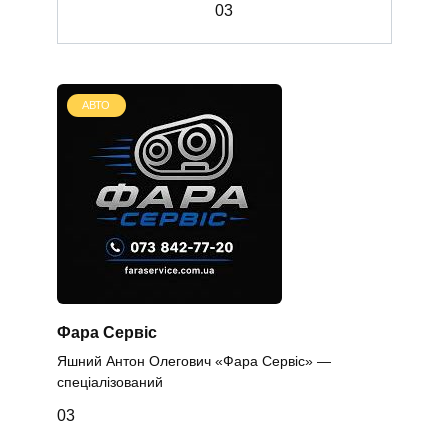
0
3
АВТО
Фара Сервіс
Яшний Антон Олегович «Фара Сервіс» —
спеціалізований
0
3