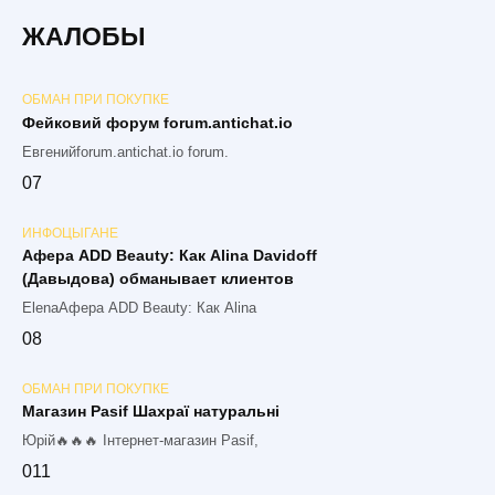
ЖАЛОБЫ
ОБМАН ПРИ ПОКУПКЕ
Фейковий форум forum.antichat.io
Евгенийforum.antichat.io forum.
0
7
ИНФОЦЫГАНЕ
Афера ADD Beauty: Как Alina Davidoff
(Давыдова) обманывает клиентов
ElenaАфера ADD Beauty: Как Alina
0
8
ОБМАН ПРИ ПОКУПКЕ
Магазин Pasif Шахраї натуральні
Юрій🔥🔥🔥 Інтернет-магазин Pasif,
0
11