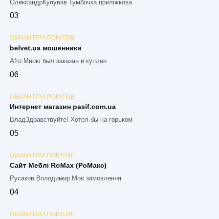
ОлександрКупував Тумбочка приліжкова
0
3
ОБМАН ПРИ ПОКУПКЕ
belvet.ua мошенники
Afro Мною был заказан и куплен
0
6
ОБМАН ПРИ ПОКУПКЕ
Интернет магазин pasif.com.ua
ВладЗдравствуйте! Хотел бы на горьком
0
5
ОБМАН ПРИ ПОКУПКЕ
Сайт Меблі RoMax (РоМакс)
Русаков Володимир Моє замовлення
0
4
ОБМАН ПРИ ПОКУПКЕ