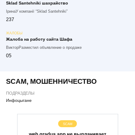
Sklad Santehniki шахрайство
ІринаУ компанії “Sklad Santehniki”
2
37
ЖАЛОБЫ
Жалоба на работу сайта Шафа
ВикторРазместил объявление о продаже
0
5
SCAM
,
МОШЕННИЧЕСТВО
ПОДРАЗДЕЛЫ
Инфоцыгане
SCAM
web.gradus.app не выплачивает