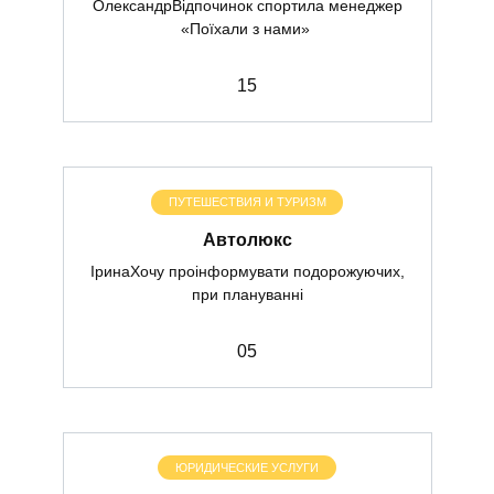
ОлександрВідпочинок спортила менеджер
«Поїхали з нами»
1
5
ПУТЕШЕСТВИЯ И ТУРИЗМ
Автолюкс
ІринаХочу проінформувати подорожуючих,
при плануванні
0
5
ЮРИДИЧЕСКИЕ УСЛУГИ