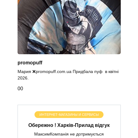
promopuff
Мария ❌promopuff.com.uа Придбала пуф в квітні
2026.
0
0
ИНТЕРНЕТ-МАГАЗИНЫ И СЕРВИСЫ
Обережно ! Харків-Прилад відгук
МаксимКомпанія не дотримується