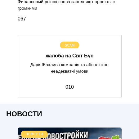
Финансовый рынок снова заполняют проекты с
громкими
0
67
SCAM
жалоба на Світ Бус
ДаріяЖахлива компанія та абсолютно
неадекватні умови
0
10
НОВОСТИ
НОВОСТИ