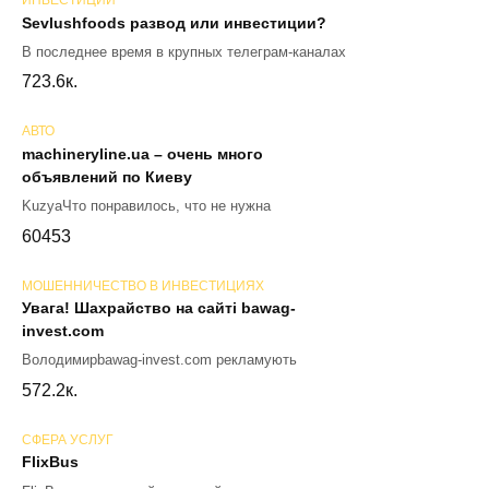
ИНВЕСТИЦИИ
Sevlushfoods развод или инвестиции?
В последнее время в крупных телеграм-каналах
72
3.6к.
АВТО
machineryline.ua – очень много
объявлений по Киеву
KuzyaЧто понравилось, что не нужна
60
453
МОШЕННИЧЕСТВО В ИНВЕСТИЦИЯХ
Увага! Шахрайство на сайті bawag-
invest.com
Володимирbawag-invest.com рекламують
57
2.2к.
СФЕРА УСЛУГ
FlixBus