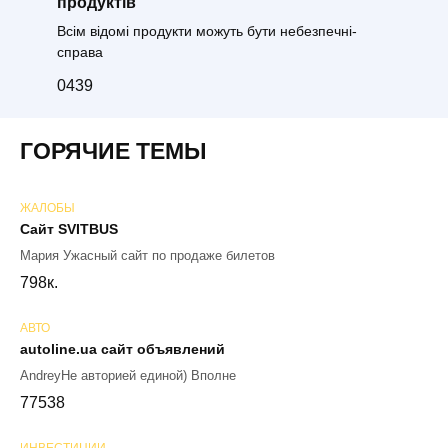
продуктів
Всім відомі продукти можуть бути небезпечні-
справа
0
439
ГОРЯЧИЕ ТЕМЫ
ЖАЛОБЫ
Сайт SVITBUS
Мария Ужасный сайт по продаже билетов
79
8к.
АВТО
autoline.ua сайт объявлений
AndreyНе авторией единой) Вполне
77
538