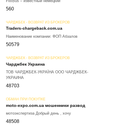
FlixBus – известный немецкий
56
0
ЧАРДЖБЕК - ВОЗВРАТ ИЗ БРОКЕРОВ
Traders-chargeback.com.ua
Наименование компании: ФОП Абзалов
50
579
ЧАРДЖБЕК - ВОЗВРАТ ИЗ БРОКЕРОВ
Чарджбек Украина
ТОВ ЧАРДЖБЕК-УКРАЇНА ООО ЧАРДЖБЕК-
УКРАИНА
48
703
ОБМАН ПРИ ПОКУПКЕ
moto-expo.com.ua мошенники развод
мотоэкспертиза Добрый день , хочу
48
508