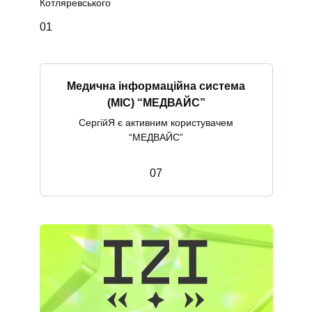
Котляревського
0
1
Медична інформаційна система
(МІС) “МЕДВАЙС”
СергійЯ є активним користувачем
“МЕДВАЙС”
0
7