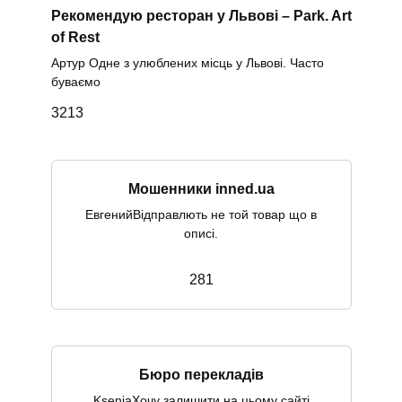
Рекомендую ресторан у Львові – Park. Art
of Rest
Артур Одне з улюблених місць у Львові. Часто
буваємо
3
213
Мошенники inned.ua
ЕвгенийВідправлють не той товар що в
описі.
2
81
Бюро перекладів
KseniaХочу залишити на цьому сайті