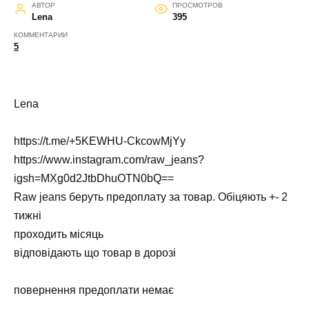
АВТОР
ПРОСМОТРОВ
Lena
395
КОММЕНТАРИИ
5
Lena
https://t.me/+5KEWHU-CkcowMjYy
https://www.instagram.com/raw_jeans?
igsh=MXg0d2JtbDhuOTN0bQ==
Raw jeans беруть предоплату за товар. Обіцяють +- 2
тижні
проходить місяць
відповідають що товар в дорозі
повернення предоплати немає