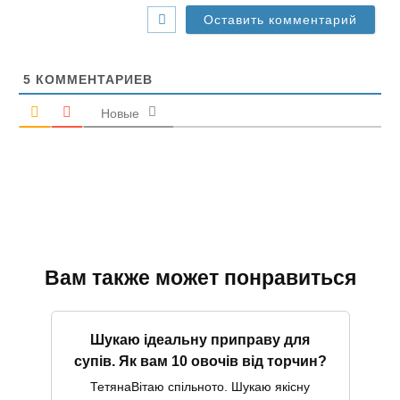
-
с
а
й
т
5
КОММЕНТАРИЕВ
Новые
Вам также может понравиться
Шукаю ідеальну приправу для
супів. Як вам 10 овочів від торчин?
ТетянаВітаю спільното. Шукаю якісну