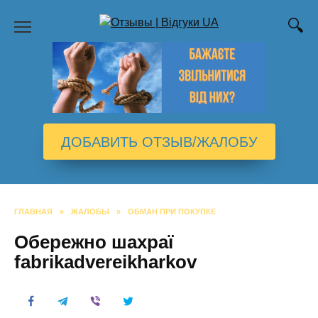
Перейти
к
содержанию
ДОБАВИТЬ ОТЗЫВ/ЖАЛОБУ
ГЛАВНАЯ
»
ЖАЛОБЫ
»
ОБМАН ПРИ ПОКУПКЕ
Обережно шахраї
fabrikadvereikharkov