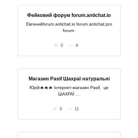
Фейковий форум forum.antichat.io
Евгенийforum.antichat.io forum.antichat.pro
forum.
0
9
Магазин Pasif Шахраї натуральні
Юрій🔥🔥🔥 Інтернет-магазин Pasif, це
ШАХРАЇ …
0
11