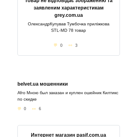
Товар не відповідає зображенню та
заявленим характеристикам
grey.com.ua
ОлександрКупував Тумбочка приліжкова
STL-MD 78 товар
0
3
belvet.ua мошенники
Afro Мною был заказан и куплен ошейник Килтикс
по скидке
0
6
Интернет магазин pasif.com.ua