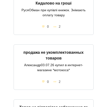
Кидалово на гроші
РусяОбман при купівлі книжок. Знімають
оплату товару
0
2
продажа не укомплектованных
товаров
Александр03.07.26 купил в интернет-
магазине *мотокоса*
0
2