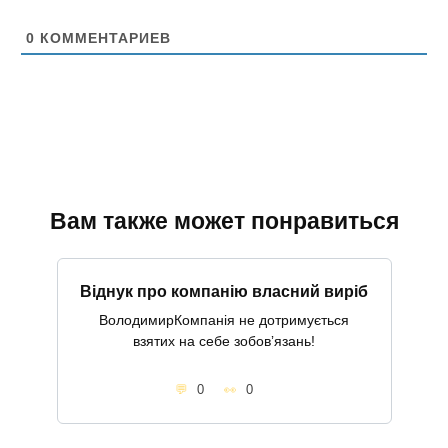
й
т
0
КОММЕНТАРИЕВ
Вам также может понравиться
Віднук про компанію власний виріб
ВолодимирКомпанія не дотримується
взятих на себе зобовʼязань!
0
0