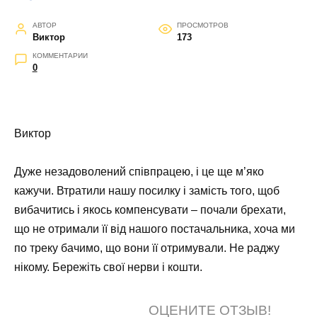
АВТОР
ПРОСМОТРОВ
Виктор
173
КОММЕНТАРИИ
0
Виктор
Дуже незадоволений співпрацею, і це ще м’яко
кажучи. Втратили нашу посилку і замість того, щоб
вибачитись і якось компенсувати – почали брехати,
що не отримали її від нашого постачальника, хоча ми
по треку бачимо, що вони її отримували. Не раджу
нікому. Бережіть свої нерви і кошти.
ОЦЕНИТЕ ОТЗЫВ!