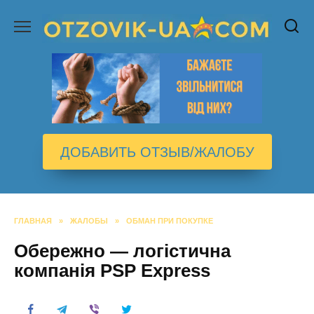
Перейти
к
содержанию
ДОБАВИТЬ ОТЗЫВ/ЖАЛОБУ
ГЛАВНАЯ
»
ЖАЛОБЫ
»
ОБМАН ПРИ ПОКУПКЕ
Обережно — логістична
компанія PSP Express