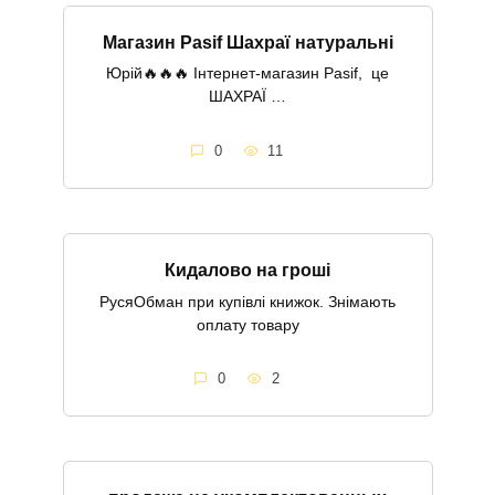
Магазин Pasif Шахраї натуральні
Юрій🔥🔥🔥 Інтернет-магазин Pasif, це
ШАХРАЇ …
0
11
Кидалово на гроші
РусяОбман при купівлі книжок. Знімають
оплату товару
0
2