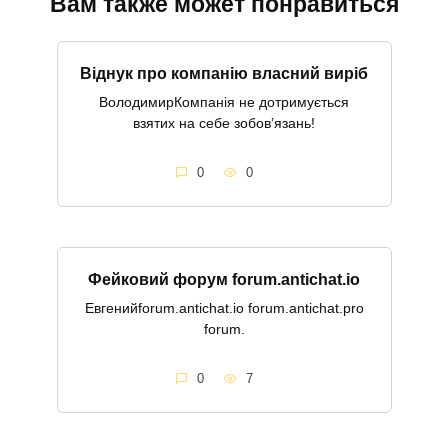
Вам также может понравиться
Віднук про компанію власний виріб
ВолодимирКомпанія не дотримується
взятих на себе зобовʼязань!
0
0
Фейковий форум forum.antichat.io
Евгенийforum.antichat.io forum.antichat.pro
forum.
0
7