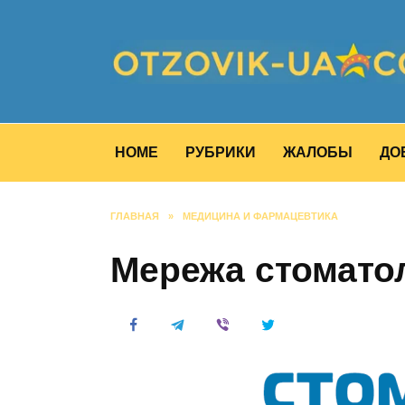
Перейти
к
содержанию
HOME
РУБРИКИ
ЖАЛОБЫ
ДО
ГЛАВНАЯ
»
МЕДИЦИНА И ФАРМАЦЕВТИКА
Мережа стоматол