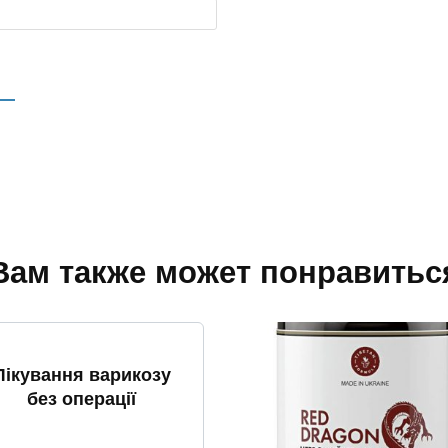
a
В
i
е
l
б
*
-
с
а
й
т
Вам также может понравитьс
Лікування варикозу
без операції