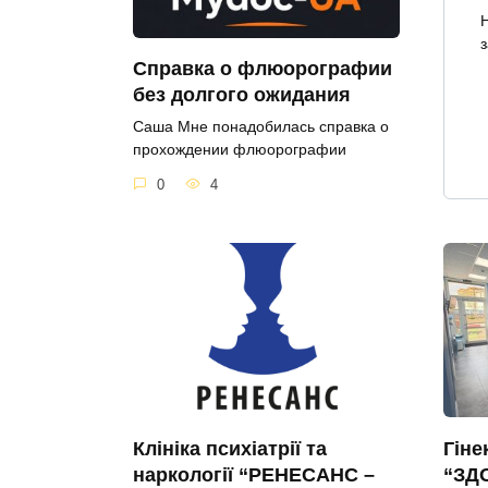
H
з
Справка о флюорографии
без долгого ожидания
Саша Мне понадобилась справка о
прохождении флюорографии
0
4
Клініка психіатрії та
Гіне
наркології “РЕНЕСАНС –
“ЗД