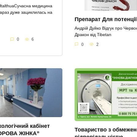
talthuaСучасна медицина
араз дуже зациклилась на
Препарат Для потенції
Андрій Дуйко Відгук про Черво
Дракон від Tibetan
0
6
0
2
кологічний кабінет
Товариство з обмеже
ОРОВА ЖІНКА”