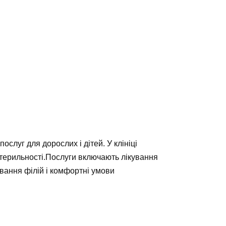
слуг для дорослих і дітей. У клініці
стерильності.Послуги включають лікування
ування філій і комфортні умови