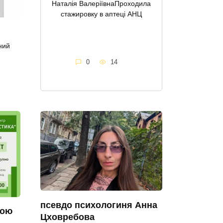
Наталія ВалеріївнаПроходила
стажировку в аптеці АНЦ
ний
0
14
псевдо психологиня Анна
ною
Цховребова