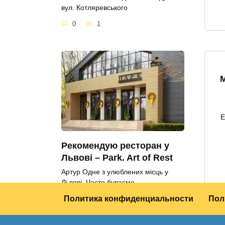
вул. Котляревського
0
1
Е
Рекомендую ресторан у
Львові – Park. Art of Rest
Артур Одне з улюблених місць у
Львові. Часто буваємо
Политика конфиденциальности
Пол
3
213