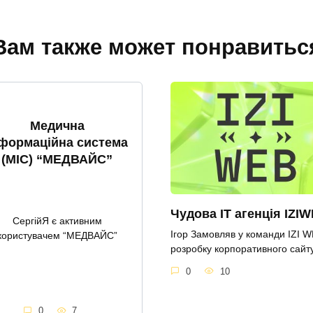
Вам также может понравитьс
Медична
нформаційна система
(МІС) “МЕДВАЙС”
Чудова IT агенція IZI
СергійЯ є активним
Ігор Замовляв у команди IZI 
користувачем “МЕДВАЙС”
розробку корпоративного сайту
0
10
0
7