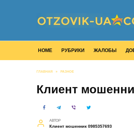
Перейти
к
содержанию
HOME
РУБРИКИ
ЖАЛОБЫ
ДО
ГЛАВНАЯ
»
РАЗНОЕ
Клиент мошенни
АВТОР
Клиент мошенник 0985357693