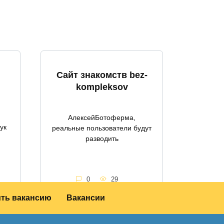
Сайт знакомств bez-
kompleksov
АлексейБотоферма,
ук
реальные пользователи будут
разводить
0
29
ить вакансию
Вакансии