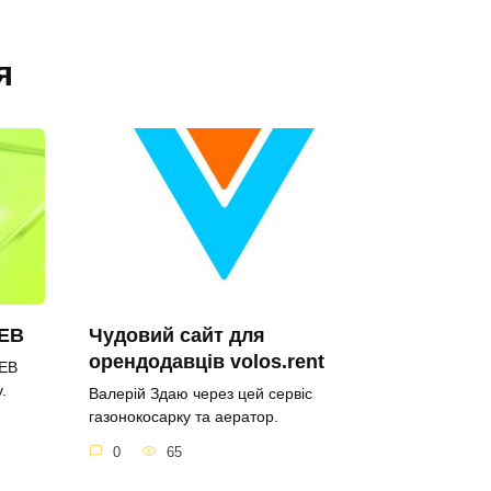
я
WEB
Чудовий сайт для
орендодавців volos.rent
WEB
.
Валерій Здаю через цей сервіс
газонокосарку та аератор.
0
65