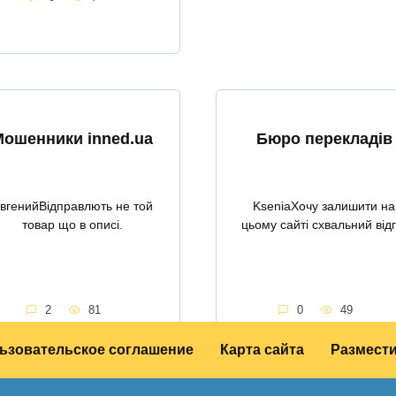
Мошенники inned.ua
Бюро перекладів
вгенийВідправлють не той
KseniaХочу залишити на
товар що в описі.
цьому сайті схвальний відг
2
81
0
49
ьзовательское соглашение
Карта сайта
Размест