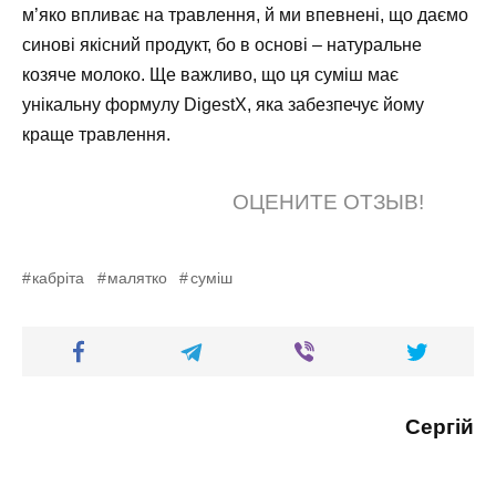
м’яко впливає на травлення, й ми впевнені, що даємо
синові якісний продукт, бо в основі – натуральне
козяче молоко. Ще важливо, що ця суміш має
унікальну формулу DigestX, яка забезпечує йому
краще травлення.
ОЦЕНИТЕ ОТЗЫВ!
кабріта
малятко
суміш
Сергій