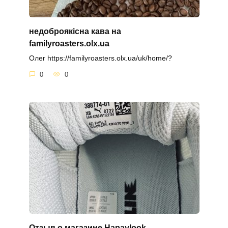
недоброякісна кава на
familyroasters.olx.ua
Олег https://familyroasters.olx.ua/uk/home/?
0
0
Отзыв о магазине Hapaylook