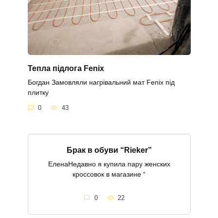
Тепла підлога Fenix
Богдан Замовляли нагрівальний мат Fenix під
плитку
0
43
Брак в обуви “Rieker”
ЕленаНедавно я купила пару женских
кроссовок в магазине “
0
22