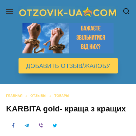
Перейти
к
содержанию
ДОБАВИТЬ ОТЗЫВ/ЖАЛОБУ
ГЛАВНАЯ
»
ОТЗЫВЫ
»
ТОВАРЫ
KARBITA gold- краща з кращих