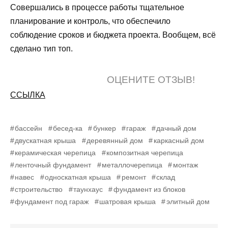
Совершались в процессе работы тщательное
планирование и контроль, что обеспечило
соблюдение сроков и бюджета проекта. Вообщем, всё
сделано тип топ.
ОЦЕНИТЕ ОТЗЫВ!
ССЫЛКА
бассейн
бесед-ка
бункер
гараж
дачный дом
двускатная крыша
деревянный дом
каркасный дом
керамическая черепица
композитная черепица
ленточный фундамент
металлочерепица
монтаж
навес
односкатная крыша
ремонт
склад
строительство
таунхаус
фундамент из блоков
фундамент под гараж
шатровая крыша
элитный дом