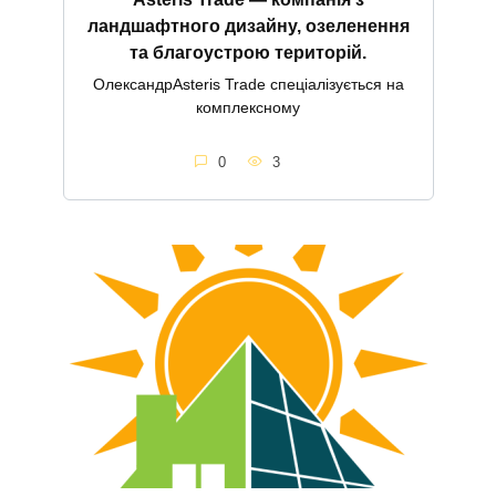
ландшафтного дизайну, озеленення
та благоустрою територій.
ОлександрAsteris Trade спеціалізується на
комплексному
0
3