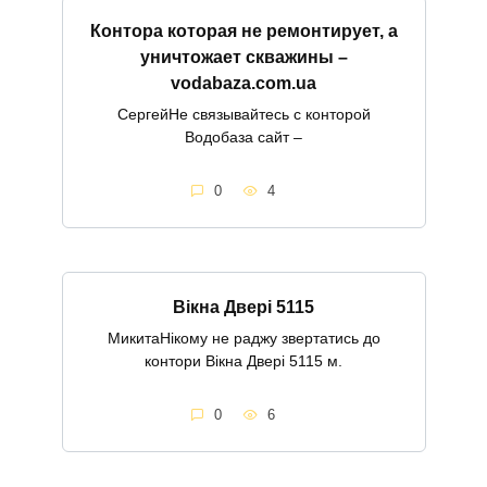
Контора которая не ремонтирует, а
уничтожает скважины –
vodabaza.com.ua
СергейНе связывайтесь с конторой
Водобаза сайт –
0
4
Вікна Двері 5115
МикитаНікому не раджу звертатись до
контори Вікна Двері 5115 м.
0
6