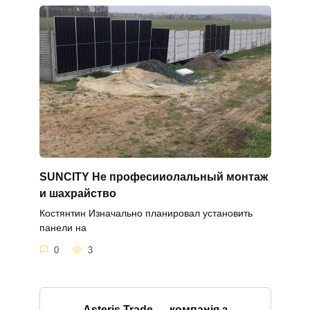
SUNCITY Не професииолальный монтаж
и шахрайство
Костянтин Изначально планировал установить
панели на
0
3
Asteris Trade — компанія з