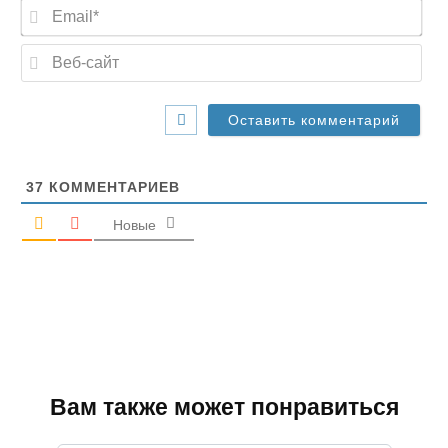
E
*
m
a
В
i
е
l
б
*
-
с
а
й
т
37
КОММЕНТАРИЕВ
Новые
Вам также может понравиться