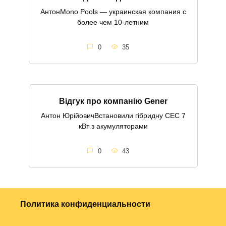
АнтонMono Pools — украинская компания с
более чем 10-летним
0
35
Відгук про компанію Gener
Антон ЮрійовичВстановили гібридну СЕС 7
кВт з акумуляторами
0
43
Политика конфиденциальности