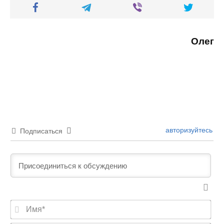
Олег
авторизуйтесь
Подписаться
И
м
я