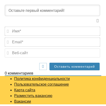
И
м
я
E
*
m
a
В
i
е
l
б
*
-
с
а
0
комментариев
й
Политика конфиденциальности
т
Пользовательское соглашение
Карта сайта
Разместить вакансию
Вакансии