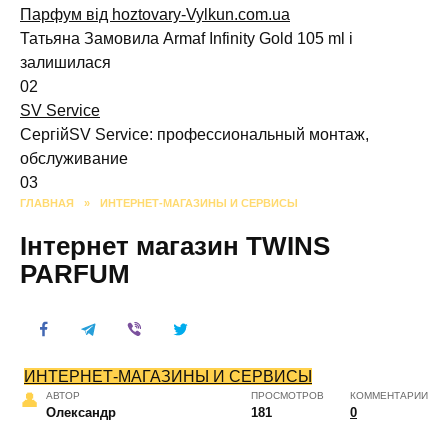
Парфум від hoztovary-Vylkun.com.ua
Татьяна Замовила Armaf Infinity Gold 105 ml і
залишилася
0
2
SV Service
СергійSV Service: профессиональный монтаж,
обслуживание
0
3
ГЛАВНАЯ
»
ИНТЕРНЕТ-МАГАЗИНЫ И СЕРВИСЫ
Інтернет магазин TWINS
PARFUM
ИНТЕРНЕТ-МАГАЗИНЫ И СЕРВИСЫ
АВТОР
ПРОСМОТРОВ
КОММЕНТАРИИ
Олександр
181
0