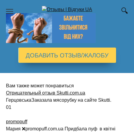
Перейти
к
содержанию
ДОБАВИТЬ ОТЗЫВ/ЖАЛОБУ
Вам также может понравиться
Отрицательный отзыв Skutti.com.ua
ГерцовськаЗаказала мясорубку на сайте Skutti.
0
1
promopuff
Мария ❌promopuff.com.uа Придбала пуф в квітні