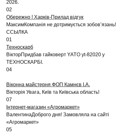
2026.
0
2
Обережно ! Харків-Прилад відгук
МаксимКомпанія не дотримується зобов’язань!
ССЫЛКА
0
1
Техноскарб
ВікторПридбав гайковерт YATO yt-82020 у
ТЕХНОСКАРБІ.
0
4
Віконна майстерня ФОП Камнєв І.А.
Вікторія Увага, Київ та Київська область!
0
7
Інтернет-магазин «Агромаркет»
ВалентинаДоброго дня! Замовляла на сайті
«Агромаркет»
0
5