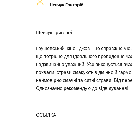
Шевчук Григорій
Шевчук Григорій
Грушевський: кіно і джаз – це справжнє міс
що потрібно для ідеального проведення час
надзвичайно уважний. Усе виконується вчас
похвали: страви смакують відмінно й гарм
неймовірно смачні та ситні страви. Від пер
Однозначно рекомендую до відвідування!
ССЫЛКА