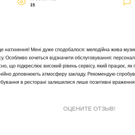
15
це натхнення! Мені дуже сподобалося: мелодійна жива музика
у. Особливо хочеться відзначити обслуговування: персонал 
но, що підкреслює високий рівень сервісу, який працює, як 
онійно доповнюють атмосферу закладу. Рекомендую спробува
ебування в ресторані залишилися лише позитивні враження. 
ОЦЕНИТЕ ОТЗЫВ!