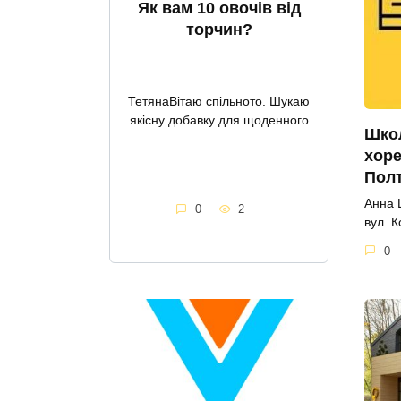
Як вам 10 овочів від
торчин?
ТетянаВітаю спільното. Шукаю
якісну добавку для щоденного
Школ
хоре
Пол
Анна 
0
2
вул. 
0