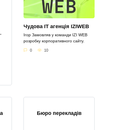
Чудова IT агенція IZIWEB
Ігор Замовляв у команди IZI WEB
”
розробку корпоративного сайту.
0
10
a
Бюро перекладів