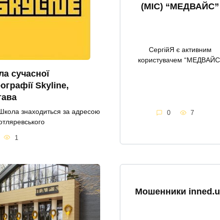
(МІС) “МЕДВАЙС”
СергійЯ є активним
користувачем “МЕДВАЙС
а сучасної
ографії Skyline,
тава
Школа знаходиться за адресою
0
7
Котляревського
1
Мошенники inned.u