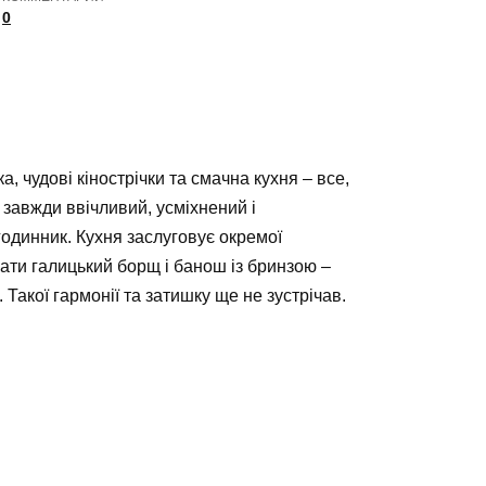
0
, чудові кінострічки та смачна кухня – все,
завжди ввічливий, усміхнений і
годинник. Кухня заслуговує окремої
ти галицький борщ і банош із бринзою –
Такої гармонії та затишку ще не зустрічав.