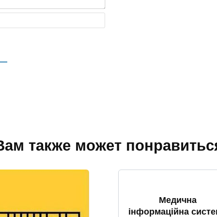
*
m
a
В
i
е
l
б
*
-
с
а
й
т
Вам также может понравитьс
Медична
інформаційна систе