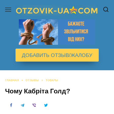
Перейти
к
содержанию
ДОБАВИТЬ ОТЗЫВ/ЖАЛОБУ
ГЛАВНАЯ
»
ОТЗЫВЫ
»
ТОВАРЫ
Чому Кабріта Голд?