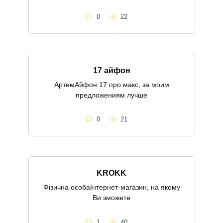
0
22
17 айфон
АртемАйфон 17 про макс, за моим
предложениям лучше
0
21
KROKK
Фізична особаІнтернет-магазин, на якому
Ви зможете
1
40