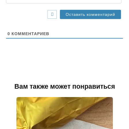
l
б
*
-
с
а
й
т
0
КОММЕНТАРИЕВ
Вам также может понравиться