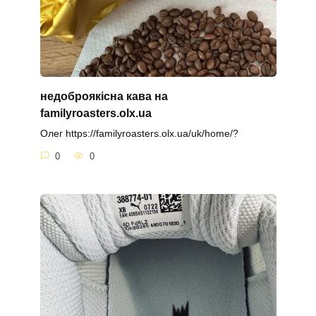
недоброякісна кава на
familyroasters.olx.ua
Олег https://familyroasters.olx.ua/uk/home/?
0
0