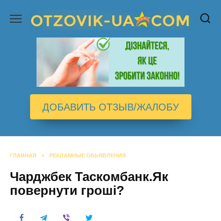
Перейти
к
содержанию
ДОБАВИТЬ ОТЗЫВ/ЖАЛОБУ
ГЛАВНАЯ
»
РЕКЛАМНЫЕ ОБЬЯВЛЕНИЯ
Чарджбек Таскомбанк.Як
повернути гроші?