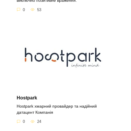
виключно позитивне враження.
0
53
Hostpark
Hostpark хмарний провайдер та надійний
датацент Компанія
0
24