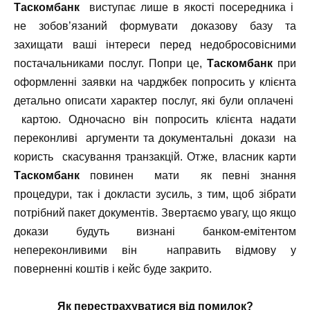
Таскомбанк
виступає лише в якості посередника і
не зобов’язаний формувати доказову базу та
захищати ваші інтереси перед недобросовісними
постачальниками послуг.
Попри це,
Таскомбанк
при
оформленні заявки на чарджбек попросить у клієнта
детально описати характер послуг, які були оплачені
картою. Одночасно він попросить клієнта надати
переконливі аргументи та документальні докази на
користь скасування транзакцій.
Отже, власник карти
Таскомбанк
повинен мати як певні знання
процедури, так і докласти зусиль, з тим, щоб зібрати
потрібний пакет документів. Звертаємо увагу, що якщо
докази будуть визнані банком-емітентом
непереконливими він направить відмову у
поверненні коштів і кейс буде закрито.
Як перестрахуватися від помилок?