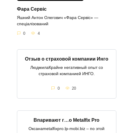
Фара Сервіс
Яшний Антон Олегович «Фара Сервіс» —
спеціалізований
0
4
Отзыв о страховой компании Инго
ЛюдмилаКрайне негативный опыт со
страховой компанией ИНГО.
0
20
Впаривают г…о Metalfix Pro
Оксанаmetalfixpro.lp-mobi.biz – по этой