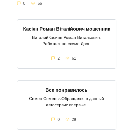
0
56
Касіян Роман Віталійович мошенник
ВиталийКасиян Роман Витальевич.
Работает по схеме Дроп
2
61
Все понравилось
Семен СеменычОбращался в данный
автосервис впервые.
0
29