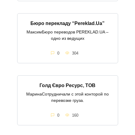
Бюро перекладу “Pereklad.Ua”
МаксимБюро переводов PEREKLAD.UA –
одно из ведущих
0
304
Голд Євро Ресурс, ТОВ
МаринаСотрудничали с этой конторой по
перевозке груза.
0
160