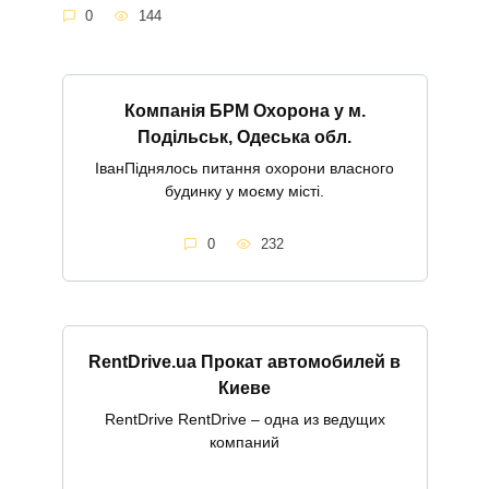
0
144
Компанія БРМ Охорона у м.
Подільськ, Одеська обл.
ІванПіднялось питання охорони власного
будинку у моєму місті.
0
232
RentDrive.ua Прокат автомобилей в
Киеве
RentDrive RentDrive – одна из ведущих
компаний