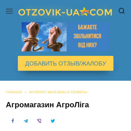
Перейти
к
содержанию
ДОБАВИТЬ ОТЗЫВ/ЖАЛОБУ
ГЛАВНАЯ
»
ИНТЕРНЕТ-МАГАЗИНЫ И СЕРВИСЫ
Агромагазин АгроЛіга