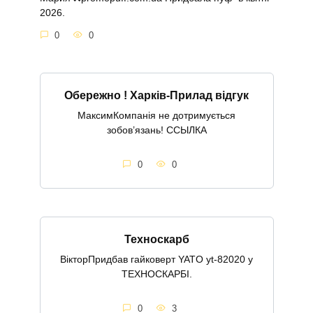
2026.
0
0
Обережно ! Харків-Прилад відгук
МаксимКомпанія не дотримується
зобов’язань! ССЫЛКА
0
0
Техноскарб
ВікторПридбав гайковерт YATO yt-82020 у
ТЕХНОСКАРБІ.
0
3