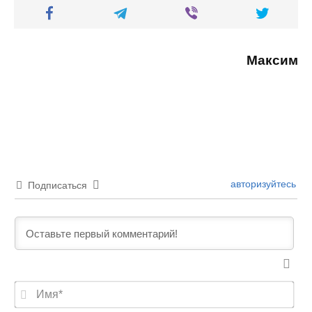
Максим
авторизуйтесь
Подписаться
И
м
я