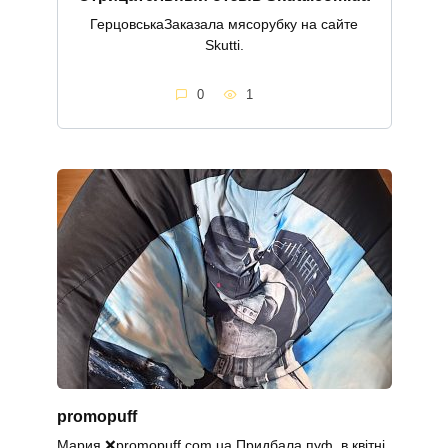
ГерцовськаЗаказала мясорубку на сайте
Skutti.
0
1
promopuff
Мария ❌promopuff.com.uа Придбала пуф в квітні