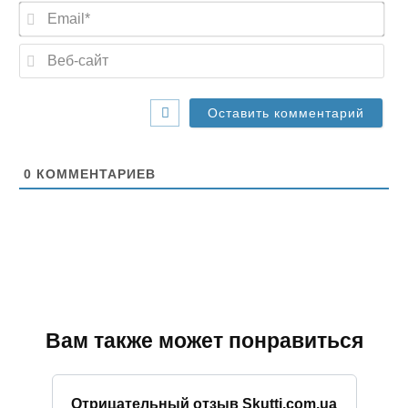
E
*
m
a
В
i
е
l
б
*
-
с
а
й
т
0
КОММЕНТАРИЕВ
Вам также может понравиться
Отрицательный отзыв Skutti.com.ua